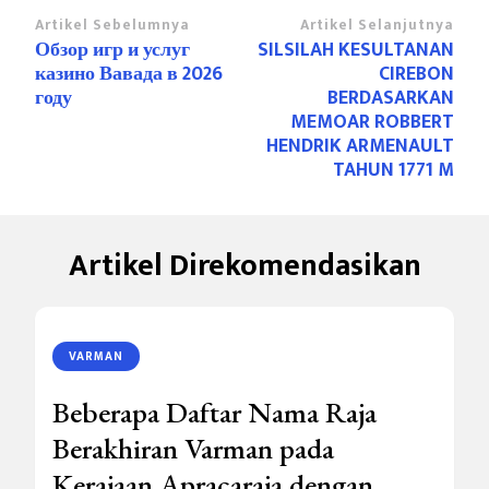
Navigasi
Artikel Sebelumnya
Artikel Selanjutnya
Обзор игр и услуг
SILSILAH KESULTANAN
Artikel
казино Вавада в 2026
CIREBON
году
BERDASARKAN
MEMOAR ROBBERT
HENDRIK ARMENAULT
TAHUN 1771 M
Artikel Direkomendasikan
VARMAN
Beberapa Daftar Nama Raja
Berakhiran Varman pada
Kerajaan Apracaraja dengan