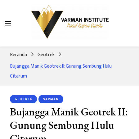
Varman Institute
Pusat Kajian Sunda
Beranda
Geotrek
Bujangga Manik Geotrek II: Gunung Sembung Hulu
Citarum
GEOTREK
VARMAN
Bujangga Manik Geotrek II:
Gunung Sembung Hulu
Citarum