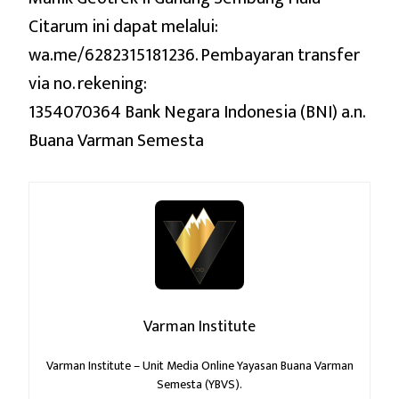
Citarum ini dapat melalui:
wa.me/62
82315181236. Pembayaran t
ransfer
via n
o. rekening:
1354070364 Bank Negara Indonesia (BNI) a.n.
Buana Varman Semesta
Varman Institute
Varman Institute – Unit Media Online Yayasan Buana Varman
Semesta (YBVS).