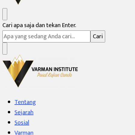
Varman Institute
Pusat Kajian Sunda
Mencari
Cari apa saja dan tekan Enter.
Sesuatu?
Varman Institute
Pusat Kajian Sunda
Tentang
Sejarah
Sosial
Varman