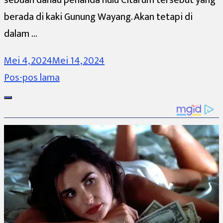
berada di kaki Gunung Wayang. Akan tetapi di
dalam …
Mei 4, 2024
Mei 14, 2024
Navigasi
Pos-pos lama
pos