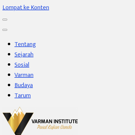
Lompat ke Konten
Tentang
Sejarah
Sosial
Varman
Budaya
Tarum