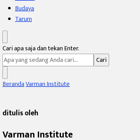
Budaya
Tarum
Mencari
Cari apa saja dan tekan Enter.
Sesuatu?
Beranda
Varman Institute
ditulis oleh
Varman Institute