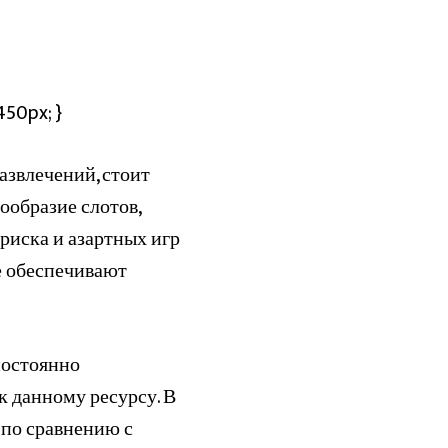
450px; }
азвлечений, стоит
ообразие слотов,
риска и азартных игр
е обеспечивают
постоянно
к данному ресурсу. В
 по сравнению с