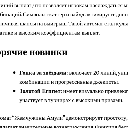
линий выплат, что позволяет игрокам наслаждаться 
бинаций. Символы скаттер и вайлд активируют доп
личивая шансы на выигрыш. Такой автомат стал куль
атике и высоким коэффициентам выплат.
орячие новинки
Гонка за звёздами:
включает 20 линий, уни
комбинации и прогрессивные джекпоты.
Золотой Египет:
имеет визуально привлека
участвует в турнирах с высокими призами.
омат “Жемчужины Амули” демонстрирует простоту, 
длагает значительные вознаграждения. Функция бе