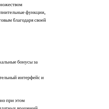
множеством
олнительные функции,
товым благодаря своей
кальные бонусы за
тельный интерфейс и
но при этом
сплатных вращений