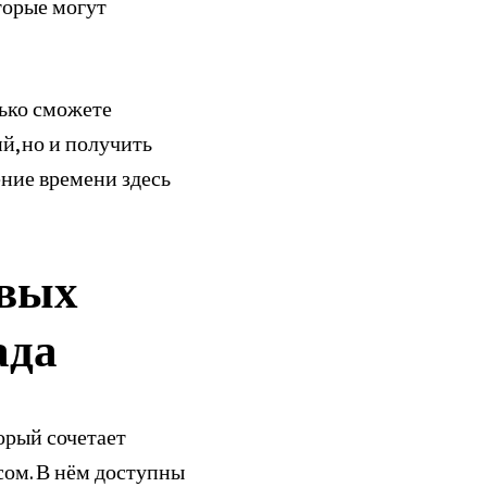
торые могут
лько сможете
й, но и получить
ение времени здесь
овых
ада
торый сочетает
ом. В нём доступны