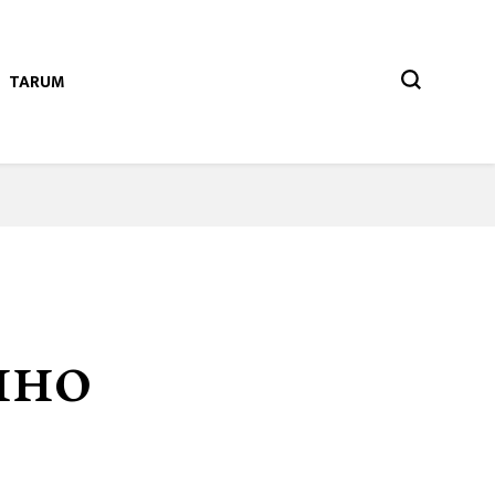
TARUM
ино