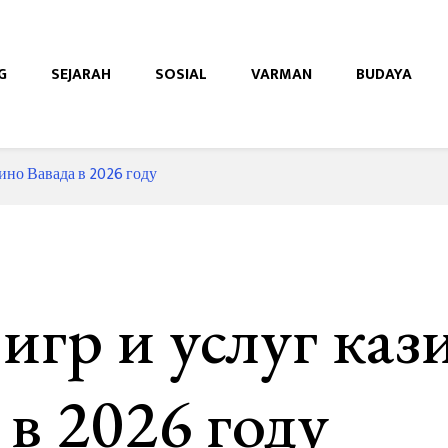
G
SEJARAH
SOSIAL
VARMAN
BUDAYA
e
зино Вавада в 2026 году
игр и услуг каз
 в 2026 году