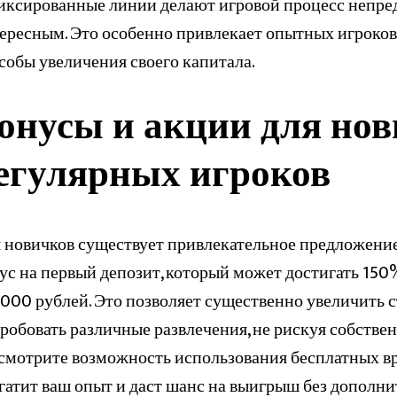
иксированные линии делают игровой процесс непре
ересным. Это особенно привлекает опытных игроко
собы увеличения своего капитала.
онусы и акции для нов
егулярных игроков
 новичков существует привлекательное предложени
ус на первый депозит, который может достигать 15
1000 рублей. Это позволяет существенно увеличить 
робовать различные развлечения, не рискуя собстве
смотрите возможность использования бесплатных вр
гатит ваш опыт и даст шанс на выигрыш без дополни