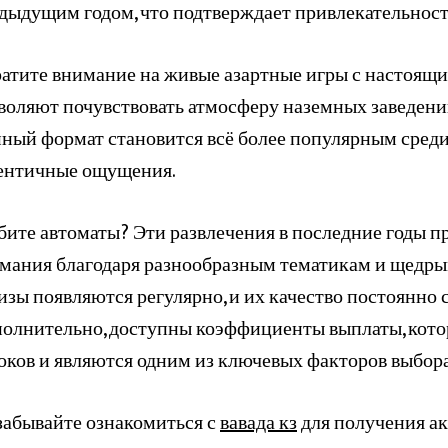
дыдущим годом, что подтверждает привлекательнос
атите внимание на живые азартные игры с настоящи
воляют почувствовать атмосферу наземных заведений,
ный формат становится всё более популярным сред
ентичные ощущения.
ите автоматы? Эти развлечения в последние годы п
мания благодаря разнообразным тематикам и щедры
изы появляются регулярно, и их качество постоянно 
олнительно, доступны коэффициенты выплаты, кото
оков и являются одним из ключевых факторов выбора
забывайте ознакомиться с
вавада кз
для получения а