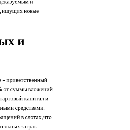
дсказуемым и
в, ищущих новые
ых и
е – приветственный
0% от суммы вложений
стартовый капитал и
нными средствами.
ащений в слотах, что
тельных затрат.