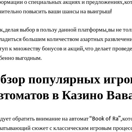
ормации о специальных акциях и предложениях, ко
чительно повысить ваши шансы на выигрыш!
к, делая выбор в пользу данной платформы, вы не то
ладиться большим количеством азартных развлечени
туп к множеству бонусов и акций, что делает провед
бенно выгодным.
бзор популярных игр
втоматов в Казино Вав
дует обратить внимание на автомат “Book of Ra”, ко
ватывающий сюжет с классическим игровым процесс