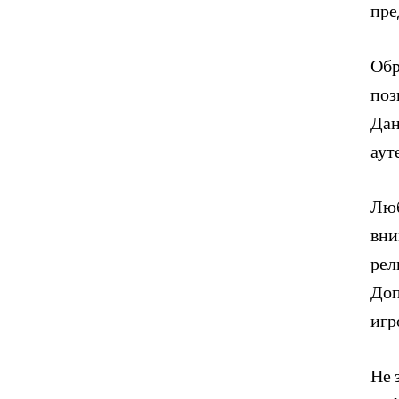
пре
Обр
поз
Дан
аут
Люб
вни
рел
Доп
игр
Не 