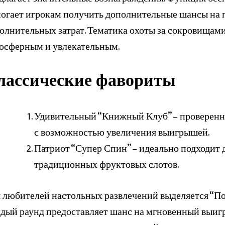
огает игрокам получить дополнительные шансы на 
олнительных затрат. Тематика охоты за сокровищами
осферным и увлекательным.
лассические фавориты
Удивительный “Книжный Клуб” – проверенн
с возможностью увеличения выигрышей.
Патриот “Супер Спин” – идеально подходит
традиционных фруктовых слотов.
 любителей настольных развлечений выделяется “Поп
дый раунд предоставляет шанс на мгновенный выигр