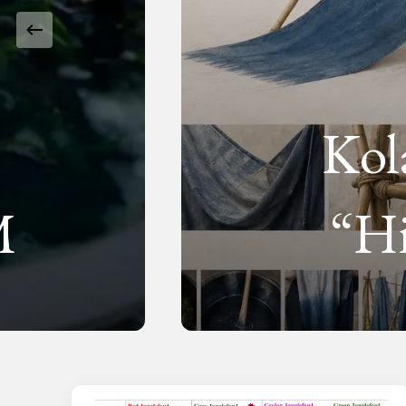
Kol
M
“Hi