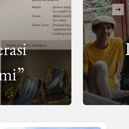
rasi
mi”