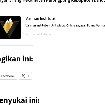
ugur Girang Kecamatan Parongpong Kabupaten Bandu
Varman Institute
Varman Institute – Unit Media Online Yayasan Buana Varm
varmaninstitute.com
gikan ini:
Facebook
X
nyukai ini: