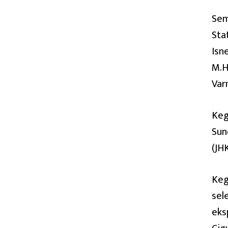
Sem
Sta
Isn
M.H
Varm
Keg
Sun
(JHK
Keg
sel
eks