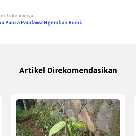
vigasi
kel Sebelumnya
aka Panca Pandawa Ngemban Bumi:
tikel
Artikel Direkomendasikan