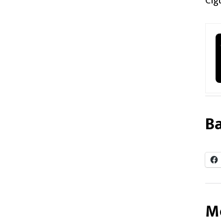
Cig
Ba
Me