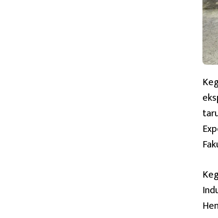
Keg
eks
tar
Exp
Fak
Keg
Indu
Hend