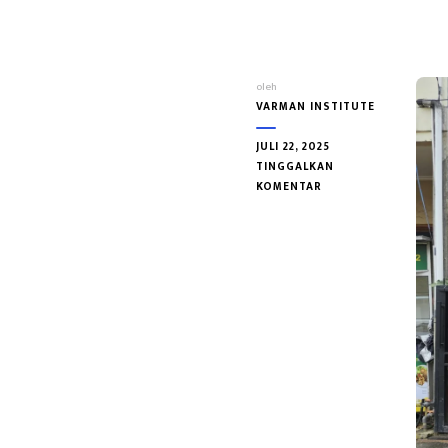
oleh
VARMAN INSTITUTE
JULI 22, 2025
TINGGALKAN
PADA
KOMENTAR
BELAJAR
MEMBUAT
NILA
DARI
TARUM
AREUY