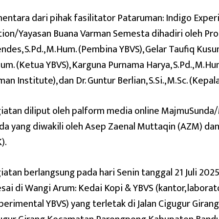
entara dari pihak fasilitator Pataruman: Indigo Exper
tion/Yayasan Buana Varman Semesta dihadiri oleh Prof.
endes, S.Pd., M.Hum. (Pembina YBVS), Gelar Taufiq Kusu
um. (Ketua YBVS), Karguna Purnama Harya, S.Pd., M.Hum
an Institute), dan Dr. Guntur Berlian, S.Si., M.Sc. (Kepa
iatan diliput oleh palform media online MajmuSunda
da yang diwakili oleh Asep Zaenal Muttaqin (AZM) dan
).
iatan berlangsung pada hari Senin tanggal 21 Juli 20
esai di Wangi Arum: Kedai Kopi & YBVS (kantor, labor
perimental YBVS) yang terletak di Jalan Cigugur Girang