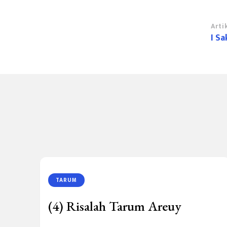
Na
Arti
I S
Ar
TARUM
(4) Risalah Tarum Areuy