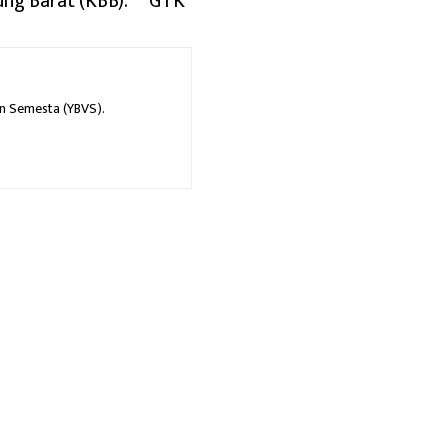
ng Barat (KBB).***GTK
an Semesta (YBVS).