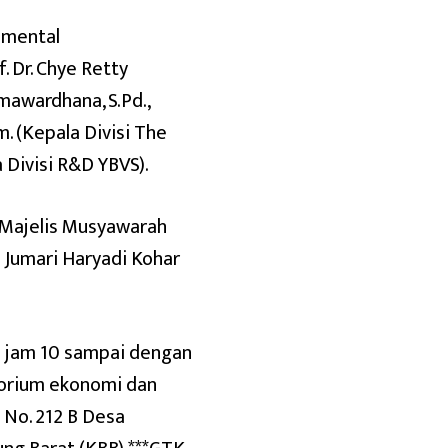
imental
 Dr. Chye Retty
mawardhana, S.Pd.,
. (Kepala Divisi The
la Divisi R&D YBVS).
/Majelis Musyawarah
 Jumari Haryadi Kohar
25 jam 10 sampai dengan
atorium ekonomi dan
 No. 212 B Desa