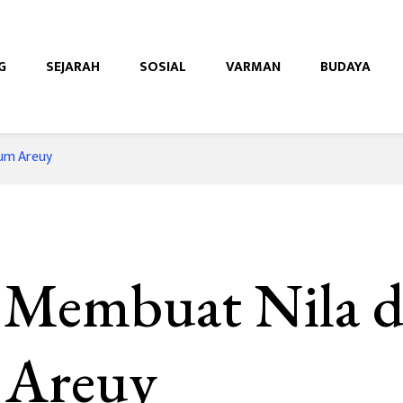
G
SEJARAH
SOSIAL
VARMAN
BUDAYA
e
rum Areuy
r Membuat Nila d
 Areuy