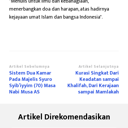
"Menulis untuk ilmu dan kebahagiaan,
menerbangkan doa dan harapan,
atas hadirnya
kejayaan umat Islam dan bangsa Indonesia".
Navigasi
Artikel Sebelumnya
Artikel Selanjutnya
Sistem Dua Kamar
Kurasi Singkat Dari
Artikel
Pada Majelis Syuro
Keadatan sampai
Syib’iyyim (70) Masa
Khalifah, Dari Kerajaan
Nabi Musa AS
sampai Mamlakah
Artikel Direkomendasikan