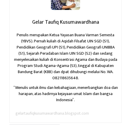
Gelar Taufiq Kusumawardhana
Penulis merupakan Ketua Yayasan Buana Varman Semesta
(YBVS). Pernah kuliah di Aqidah Filsafat UIN SGD (S1),
Pendidikan Geografi UPI (S1), Pendidikan Geografi UNIBBA
(S1), Sejarah Peradaban Islam UIN SGD (S2) dan sedang
menyelesaikan kuliah di Konsentrasi Agama dan Budaya pada
Program Studi Agama-Agama (S3), tinggal di Kabupaten
Bandung Barat (KBB) dan dpat dihubungi melalui No. WA.
082118635648.
“Menulis untuk ilmu dan kebahagiaan,
menerbangkan doa dan
harapan,
atas hadirnya kejayaan umat Islam dan bangsa
Indonesia”.
gelartaufiqkusumawardhana.blogspot.com