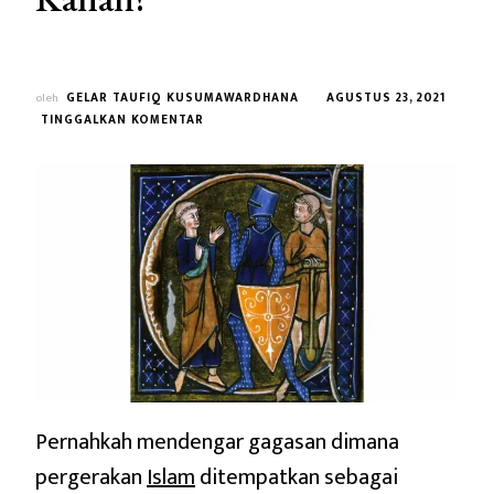
oleh
GELAR TAUFIQ KUSUMAWARDHANA
AGUSTUS 23, 2021
PADA
TINGGALKAN KOMENTAR
APAKAH
PERGERAKAN
POLITIK
ISLAM
MERUPAKAN
EKSTRIM
KANAN?
Pernahkah mendengar gagasan dimana
pergerakan
Islam
ditempatkan sebagai