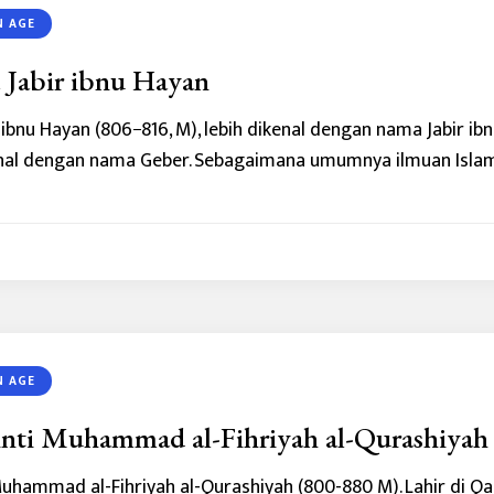
N AGE
Jabir ibnu Hayan
 ibnu Hayan (806−816, M), lebih dikenal dengan nama Jabir ib
enal dengan nama Geber. Sebagaimana umumnya ilmuan Islam
N AGE
inti Muhammad al-Fihriyah al-Qurashiyah
Muhammad al-Fihriyah al-Qurashiyah (800-880 M). Lahir di Qa