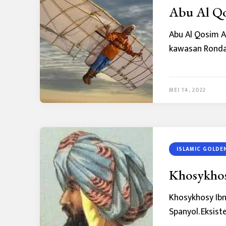
Abu Al Qo
Abu Al Qosim Ab
kawasan Ronda,
MEI 14, 2022
ISLAMIC GOLDE
Khosykhos
Khosykhosy Ibn
Spanyol. Eksist