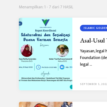
Menampilkan: 1 - 7 dari 7 HASIL
ISLAMIC GOLDE
Asal-Usul 
Yayasan, legal 
Foundation (de
legal …
SEPTEMBER 5, 202