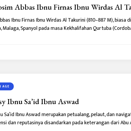
sim Abbas Ibnu Firnas Ibnu Wirdas Al Ta
bas Ibnu Firnas Ibnu Wirdas Al Takurini (810–887 M), biasa dis
 Malaga, Spanyol pada masa Kekhalifahan Qurtuba (Cordoba
N AGE
y Ibnu Sa’id Ibnu Aswad
u Sa’id Ibnu Aswad merupakan petualang, pelaut, dan navigato
ensi dan reputasinya disandarkan pada keterangan dari Abu A