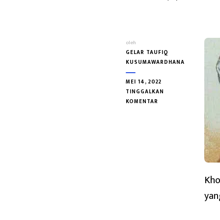
oleh
GELAR TAUFIQ
KUSUMAWARDHANA
MEI 14, 2022
TINGGALKAN
PADA
KOMENTAR
KHOSYKHOSY
IBNU
SA’ID
IBNU
ASWAD
Kho
yan