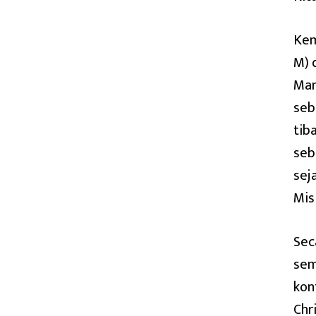
Kem
M) 
Man
seb
tib
seb
sej
Misi
Sec
sem
kon
Chr