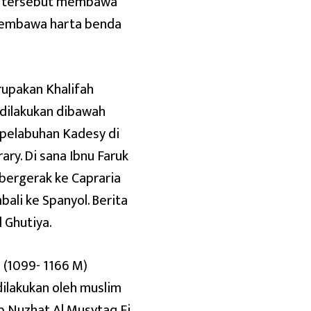
gan tersebut membawa
membawa harta benda
rupakan Khalifah
 dilakukan dibawah
i pelabuhan Kadesy di
ry. Di sana Ibnu Faruk
bergerak ke Capraria
bali ke Spanyol. Berita
 Ghutiya.
i (1099- 1166 M)
dilakukan oleh muslim
ab Nuzhat Al Musytaq Fi