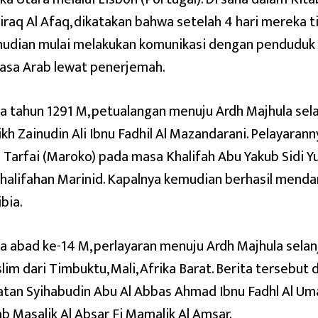
tiraq Al Afaq, dikatakan bahwa setelah 4 hari mereka t
udian mulai melakukan komunikasi dengan pendudu
asa Arab lewat penerjemah.
a tahun 1291 M, petualangan menuju Ardh Majhula sela
ikh Zainudin Ali Ibnu Fadhil Al Mazandarani. Pelayaran
i Tarfai (Maroko) pada masa Khalifah Abu Yakub Sidi Y
halifahan Marinid. Kapalnya kemudian berhasil mendara
bia.
a abad ke-14 M, perlayaran menuju Ardh Majhula selan
lim dari Timbuktu, Mali, Afrika Barat. Berita tersebut
atan Syihabudin Abu Al Abbas Ahmad Ibnu Fadhl Al Uma
ab Masalik Al Absar Fi Mamalik Al Amsar.