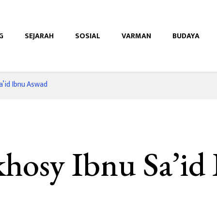
G
SEJARAH
SOSIAL
VARMAN
BUDAYA
e
a’id Ibnu Aswad
hosy Ibnu Sa’id