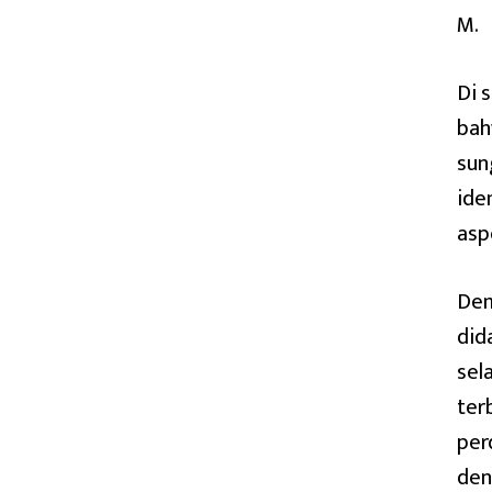
M.
Di 
bah
sun
ide
asp
Dem
did
sel
ter
per
den