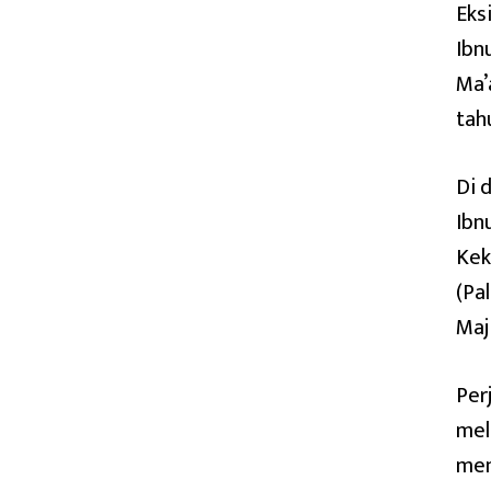
Eks
Ibn
Ma’
tah
Di 
Ibn
Kek
(Pa
Maj
Per
mel
men