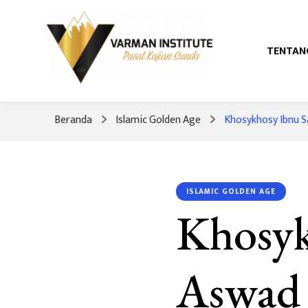
TENTAN
Pusat Kajian Sunda
Varman Institut
Beranda
Islamic Golden Age
Khosykhosy Ibnu S
ISLAMIC GOLDEN AGE
Khosyk
Aswad