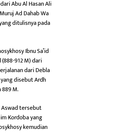
dari Abu Al Hasan Ali
ab Muruj Ad Dahab Wa
yang ditulisnya pada
osykhosy Ibnu Sa’id
(888-912 M) dari
erjalanan dari Debla
n yang disebut Ardh
 889 M.
nu Aswad tersebut
lim Kordoba yang
Khosykhosy kemudian