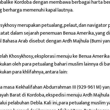
balike Kordoba dengan membawa berbagai harta be
g berharga memenuhi kapal lautnya.
sykhosy merupakan petualang, pelaut, dan navigator p
catat dalam sejarah penemuan Benua Amerika, yang di
l Bahasa Arab disebut dengan Ardh Majhula (Bumi yang
elah Khosykhosy, eksplorasi menuju ke Benua Amerik
akukan oleh para petualang bahari muslim lainnya di 
kukan para khlifahnya, antara lain:
a masa Kekhalifahan Abdurrahman III (929-961 M) ya
yah Barat di Kordoba, ekspedisi menuju Ardh Majhula
alui pelabuhan Debla. Kali ini, para petualang muslim