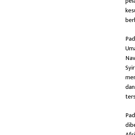
pel
kes
ber
Pad
Uma
Nav
Syi
men
dan
ter
Pad
dib
Afr