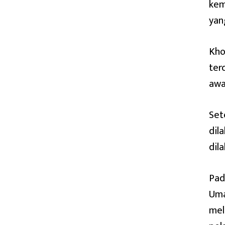
kem
yan
Kho
ter
awa
Set
dil
dila
Pad
Uma
mel