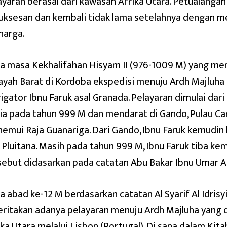
ayaran berasal dari kawasan Afrika Utara. Petualan
uksesan dan kembali tidak lama setelahnya dengan 
harga.
a masa Kekhalifahan Hisyam II (976-1009 M) yang me
yah Barat di Kordoba ekspedisi menuju Ardh Majluha
igator Ibnu Faruk asal Granada. Pelayaran dimulai dar
ria pada tahun 999 M dan mendarat di Gando, Pulau Cara
emui Raja Guanariga. Dari Gando, Ibnu Faruk kemudin 
 Pluitana. Masih pada tahun 999 M, Ibnu Faruk tiba kem
sebut didasarkan pada catatan Abu Bakar Ibnu Umar Al
a abad ke-12 M berdasarkan catatan Al Syarif Al Idrisy
eritakan adanya pelayaran menuju Ardh Majluha yang 
ika Utara melalui Lisbon (Portugal). Di sana dalam Kit