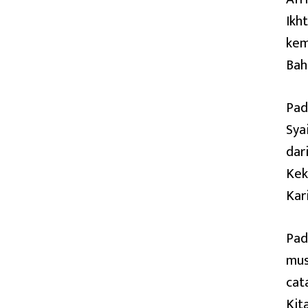
Ikh
kem
Bah
Pad
Sya
dar
Kek
Kari
Pad
mus
cat
Kit