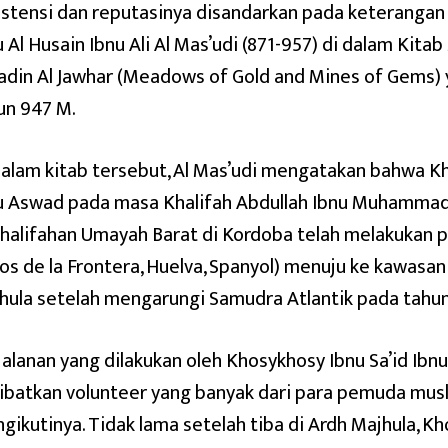
istensi dan reputasinya disandarkan pada keterangan 
u Al Husain Ibnu Ali Al Mas’udi (871-957) di dalam Kit
adin Al Jawhar (Meadows of Gold and Mines of Gems) 
un 947 M.
dalam kitab tersebut, Al Mas’udi mengatakan bahwa Kh
u Aswad pada masa Khalifah Abdullah Ibnu Muhammad 
halifahan Umayah Barat di Kordoba telah melakukan p
los de la Frontera, Huelva, Spanyol) menuju ke kawasa
hula setelah mengarungi Samudra Atlantik pada tahun
jalanan yang dilakukan oleh Khosykhosy Ibnu Sa’id Ib
ibatkan volunteer yang banyak dari para pemuda mus
gikutinya. Tidak lama setelah tiba di Ardh Majhula, 