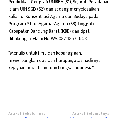
Pendidikan Geografi UNIBBA (S1), Sejarah Peradaban
Islam UIN SGD (S2) dan sedang menyelesaikan
kuliah di Konsentrasi Agama dan Budaya pada
Program Studi Agama-Agama (S3), tinggal di
Kabupaten Bandung Barat (KBB) dan dpat
dihubungi melalui No. WA. 082118635648.
"Menulis untuk ilmu dan kebahagiaan,
menerbangkan doa dan harapan,
atas hadirnya
kejayaan umat Islam dan bangsa Indonesia".
Navigasi
Artikel Sebelumnya
Artikel Selanjutnya