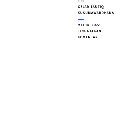
oleh
GELAR TAUFIQ
KUSUMAWARDHANA
MEI 14, 2022
TINGGALKAN
PADA
KOMENTAR
GARIS
SILSILAH
RADEN
FATAH