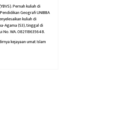
BVS). Pernah kuliah di
), Pendidikan Geografi UNIBBA
nyelesaikan kuliah di
-Agama (S3), tinggal di
ui No. WA. 082118635648.
irnya kejayaan umat Islam