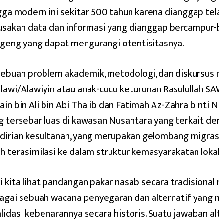
gga modern ini sekitar 500 tahun karena dianggap te
usakan data dan informasi yang dianggap bercampur
geng yang dapat mengurangi otentisitasnya.
 sebuah problem akademik, metodologi, dan diskursus 
alawi/Alawiyin atau anak-cucu keturunan Rasulullah SAW 
ain bin Ali bin Abi Thalib dan Fatimah Az-Zahra bin
g tersebar luas di kawasan Nusantara yang terkait den
dirian kesultanan, yang merupakan gelombang migrasi 
ah terasimilasi ke dalam struktur kemasyarakatan loka
i kita lihat pandangan pakar nasab secara tradisiona
agai sebuah wacana penyegaran dan alternatif yang m
alidasi kebenarannya secara historis. Suatu jawaban al