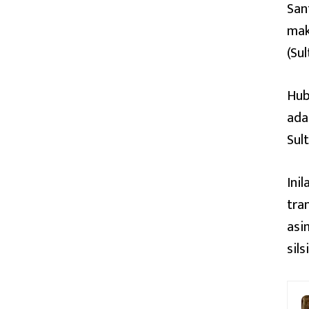
San
mak
(Su
Hub
ada
Sul
Ini
tra
asi
sils