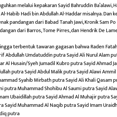
uguhkan melalui kepakaran Sayid Bahruddin Ba’alawi, H
 Al-Habib Hadi bin Abdullah Al-Haddar misalnya. Dan k
enak pandangan dari Babad Tanah Jawi, Kronik Sam Po
dangan dari Barros, Tome Pirres, dan Hendrik De Lame
ingga terbentuk tawaran gagasan bahwa Raden Fatah
rif Abdullah Umdatuddin putra Sayid Ali Nurul Alam pu
ar Al Husain/Syeh Jumadil Kubro putra Sayid Ahmad Jal
ullah putra Sayid Abdul Malik putra Sayid Alawi Ammil 
ammad Syahib Mirbath putra Sayid Ali Khali Qasam pu
ni putra Muhammad Shohibu Al Saumi putra Sayid Alaw
Imam Ubaidillah putra Sayid Ahmad Al Muhajir putra Sa
ra Sayid Muhammad Al Naqib putra Sayid Imam Uraidh 
diq putra