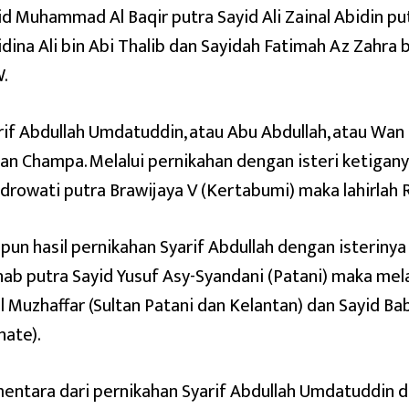
id Muhammad Al Baqir putra Sayid Ali Zainal Abidin pu
idina Ali bin Abi Thalib dan Sayidah Fatimah Az Zahr
.
rif Abdullah Umdatuddin, atau Abu Abdullah, atau Wan
tan Champa. Melalui pernikahan dengan isteri ketiga
drowati putra Brawijaya V (Kertabumi) maka lahirlah 
pun hasil pernikahan Syarif Abdullah dengan isteriny
nab putra Sayid Yusuf Asy-Syandani (Patani) maka mel
l Muzhaffar (Sultan Patani dan Kelantan) dan Sayid Babu
nate).
entara dari pernikahan Syarif Abdullah Umdatuddin 