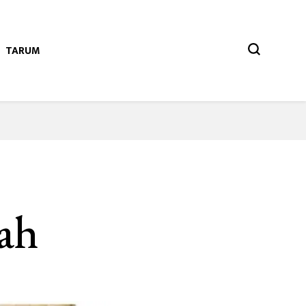
TARUM
tah