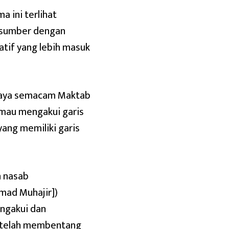
a ini terlihat
u sumber dengan
atif yang lebih masuk
rcaya semacam Maktab
 mau mengakui garis
yang memiliki garis
n nasab
hmad Muhajir])
ngakui dan
g telah membentang