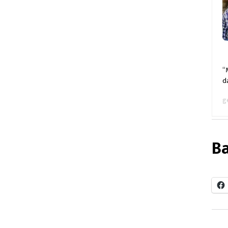
“
d
g
Ba