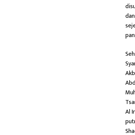
dis
dan
sej
pan
Seh
Sya
Akb
Abd
Muh
Tsa
Al 
put
Sha