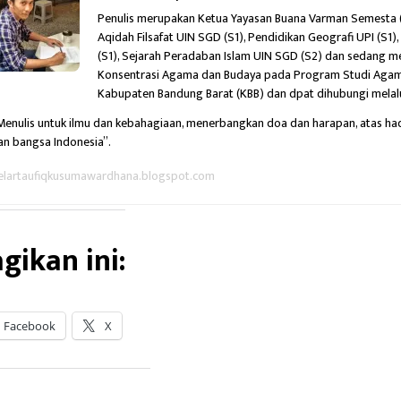
Penulis merupakan Ketua Yayasan Buana Varman Semesta (Y
Aqidah Filsafat UIN SGD (S1), Pendidikan Geografi UPI (S1
(S1), Sejarah Peradaban Islam UIN SGD (S2) dan sedang me
Konsentrasi Agama dan Budaya pada Program Studi Agama
Kabupaten Bandung Barat (KBB) dan dpat dihubungi melal
Menulis untuk ilmu dan kebahagiaan,
menerbangkan doa dan harapan,
atas had
an bangsa Indonesia”.
elartaufiqkusumawardhana.blogspot.com
gikan ini:
Facebook
X