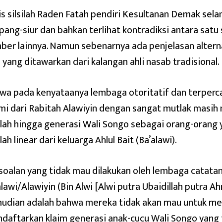
is silsilah Raden Fatah pendiri Kesultanan Demak selam
pang-siur dan bahkan terlihat kontradiksi antara sat
ber lainnya. Namun sebenarnya ada penjelasan altern
l yang ditawarkan dari kalangan ahli nasab tradisional.
wa pada kenyataanya lembaga otoritatif dan terpe
mi dari Rabitah Alawiyin dengan sangat mutlak masih
silah hingga generasi Wali Songo sebagai orang-orang 
ilah linear dari keluarga Ahlul Bait (Ba’alawi).
soalan yang tidak mau dilakukan oleh lembaga catata
alawi/Alawiyin (Bin Alwi [Alwi putra Ubaidillah putra A
udian adalah bahwa mereka tidak akan mau untuk me
daftarkan klaim generasi anak-cucu Wali Songo yan