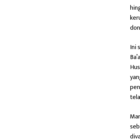
hin
ker
don
Ini
Ba’
Hus
yan
pen
tel
Mar
seb
div