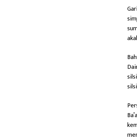
Gar
sim
sum
aka
Bah
Dai
sil
sils
Per
Ba’
kem
men