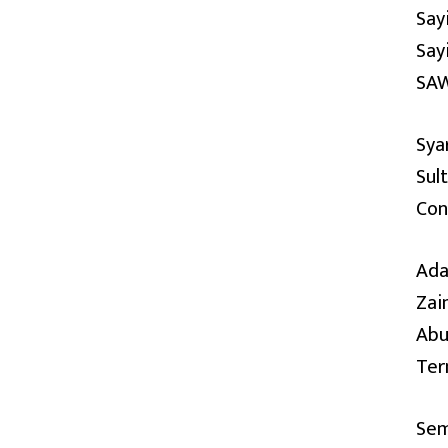
Say
Say
SAW
Sya
Sul
Con
Ada
Zai
Abu
Ter
Sem