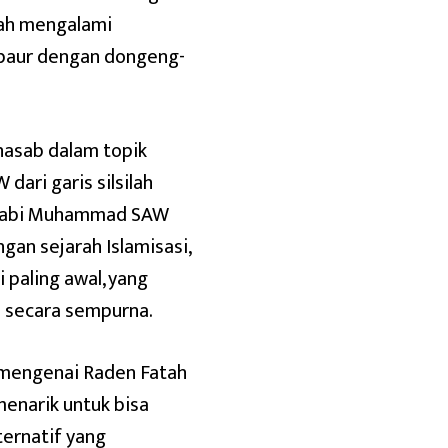
lah mengalami
-baur dengan dongeng-
nasab dalam topik
dari garis silsilah
ti Nabi Muhammad SAW
gan sejarah Islamisasi,
paling awal, yang
l secara sempurna.
l mengenai Raden Fatah
enarik untuk bisa
ternatif yang