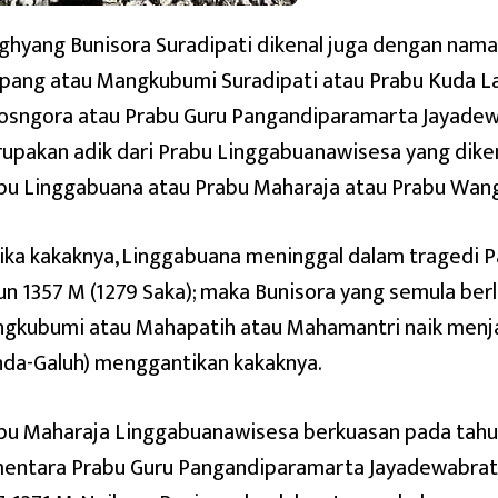
ghyang Bunisora Suradipati dikenal juga dengan nama
pang atau Mangkubumi Suradipati atau Prabu Kuda La
osngora atau Prabu Guru Pangandiparamarta Jayadew
upakan adik dari Prabu Linggabuanawisesa yang dike
bu Linggabuana atau Prabu Maharaja atau Prabu Wang
ika kakaknya, Linggabuana meninggal dalam tragedi 
un 1357 M (1279 Saka); maka Bunisora yang semula ber
gkubumi atau Mahapatih atau Mahamantri naik menj
nda-Galuh) menggantikan kakaknya.
bu Maharaja Linggabuanawisesa berkuasan pada tahu
entara Prabu Guru Pangandiparamarta Jayadewabrat