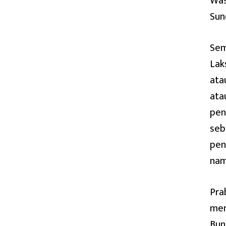
Was
Sun
Sem
Lak
ata
ata
pen
seb
pen
nam
Pra
men
Bun