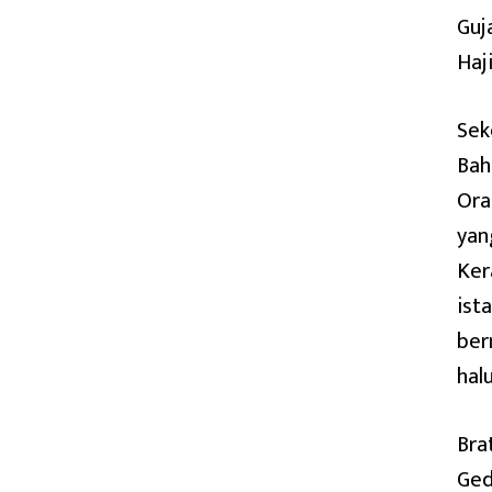
Guj
Haj
Sek
Bah
Ora
yan
Ker
ist
ber
halu
Bra
Ged