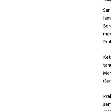
DARI
KELUARGA
San
ISTANA
PUSAT
Jam
KERAJAAN
Bor
SUNDA
(SUNDA-
mer
GALUH
Pra
BERSATU)
Ket
tah
Man
(Su
Pra
sem