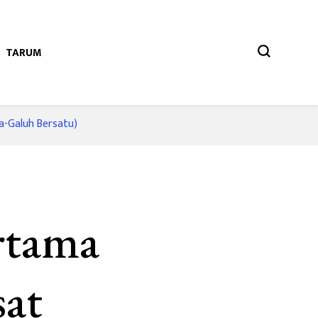
TARUM
a-Galuh Bersatu)
rtama
sat