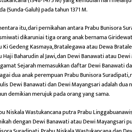
tukancana (1348-1475 M) yang kemudian hari melanju
da (Sunda-Galuh) pada tahun 1371 M.
entara itu, dari pernikahan antara Prabu Bunisora Su
smiwati dikaruniai tiga orang anak bernama Giridewat
u Ki Gedeng Kasmaya, Bratalegawa atau Dewa Bratale
u Haji Baharudin al Jawi, dan Dewi Banawati atau Dewi
gamat Sejarah memasukkan daftar Dewi Banawati da
agai dua anak perempuan Prabu Bunisora Suradipati
ulis Dewi Banawati dan Dewi Mayangsari adalah dua
un demikian merujuk pada orang yang sama.
bu Niskala Wastukancana putra Prabu Linggabuanawi
ikah dengan Dewi Banawati atau Dewi Mayangsari put
isora Suradipati. Prabu Niskala Wastukancana dan De