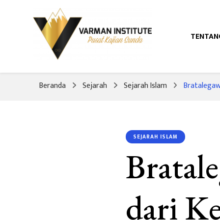
TENTAN
Pusat Kajian Sunda
Varman Institut
Beranda
Sejarah
Sejarah Islam
Bratalegaw
SEJARAH ISLAM
Bratal
dari Ke