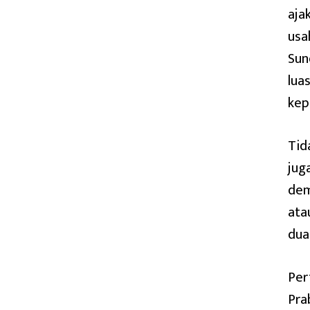
aja
usa
Sun
lua
kep
Tid
jug
dem
ata
dua 
Per
Pra