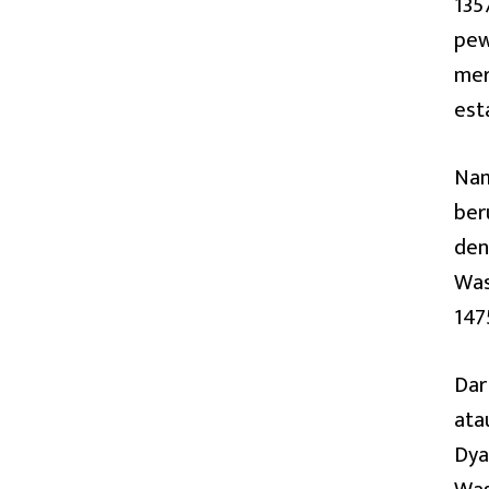
135
pew
mer
est
Nam
ber
den
Was
147
Dar
ata
Dya