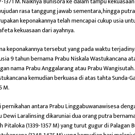
7-1371 M. Naiknya Bunisora ke dalam tampu kekuasaa
ujudan rasa tanggung jawab sementara, hingga putr
upakan keponakannya telah mencapai cukup usia unt
afeta kekuasaan dari ayahnya.
a keponakannya tersebut yang pada waktu terjadiny
usia 9 tahun bernama Prabu Niskala Wastukancana ata
gan nama Prabu Anggalarang atau Prabu Wangisutah. 
tukancana kemudian berkuasa di atas tahta Sunda-Ga
5 M.
i pernikahan antara Prabu Linggabuwanawisesa denga
u Dewi Laralinsing dikaruniai dua orang putra bernam
h Pitaloka (1339-1357 M) yang turut gugur di Palagan 