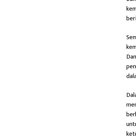
kem
ber
Sem
kem
Dan
pen
dal
Dal
men
ber
unt
ket