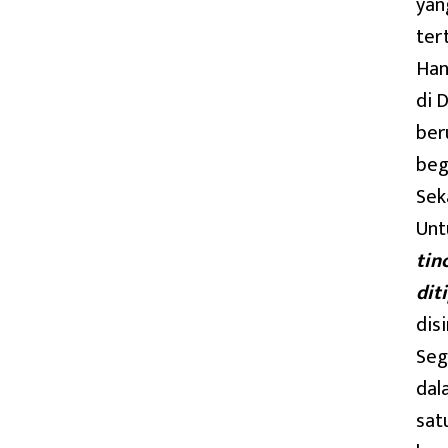
yan
ter
Han
di 
ber
beg
Sek
Unt
tin
dit
dis
Seg
dal
sat