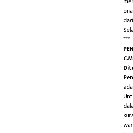
mem
pna
dar
Sel
***
PE
C.M
Dit
Pen
ada
Unt
dal
kur
war