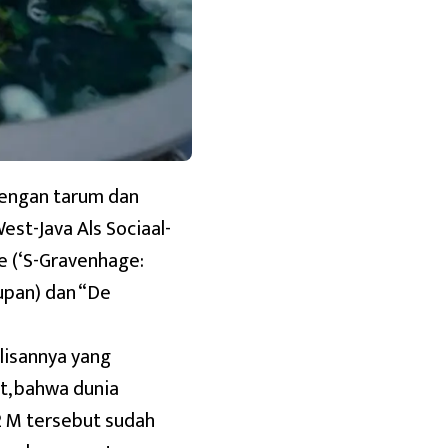
dengan tarum dan
st-Java Als Sociaal-
e (‘S-Gravenhage:
lupan) dan “De
lisannya yang
t, bahwa dunia
2 M tersebut sudah