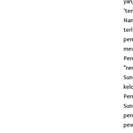
yan
‘te
Nam
ter
pem
mew
Pen
“ne
Sun
kel
Pen
Sun
pen
pew