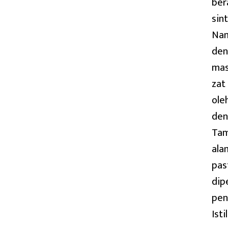
ber
sin
Nam
den
mas
zat
ole
den
Tam
ala
pas
dip
pen
Ist