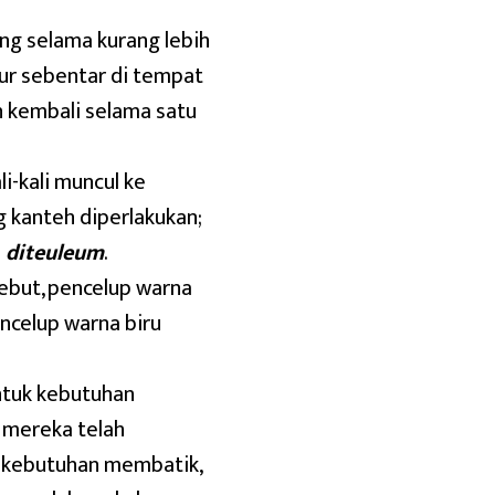
g selama kurang lebih
ur sebentar di tempat
an kembali selama satu
ali-kali muncul ke
 kanteh diperlakukan;
h
diteuleum
.
but, pencelup warna
ncelup warna biru
ntuk kebutuhan
; mereka telah
i kebutuhan membatik,