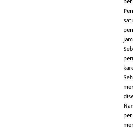
ber
Pen
sat
pen
jam
Seb
per
kar
Seh
mer
dis
Nam
per
men