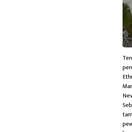
PLEYTE
TAHUN
1912
M
Ter
pen
Eth
Mar
Nev
Seb
tam
pew