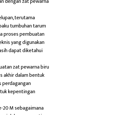
kan dengan zat pewarna
elupan, terutama
 baku tumbuhan tarum
na proses pembuatan
teknis yang digunakan
sih dapat diketahui
uatan zat pewarna biru
s akhir dalam bentuk
s perdagangan
untuk kepentingan
ke-20 M sebagaimana