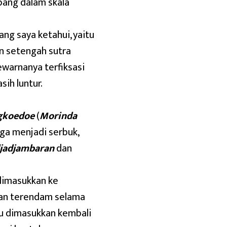
bang dalam skala
ng saya ketahui, yaitu
in setengah sutra
warnanya terfiksasi
ih luntur.
gkoedoe
(
Morinda
gga menjadi serbuk,
jadjambaran
dan
imasukkan ke
kan terendam selama
alu dimasukkan kembali