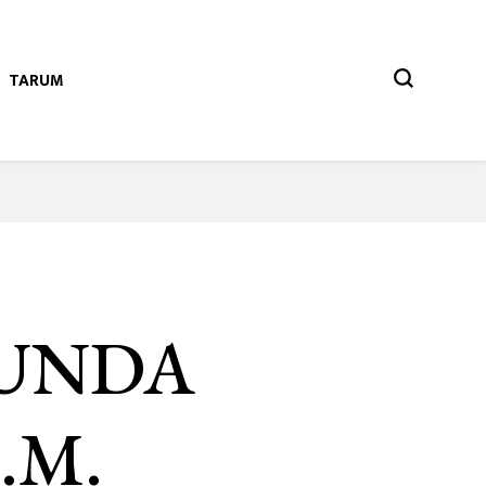
TARUM
SUNDA
.M.