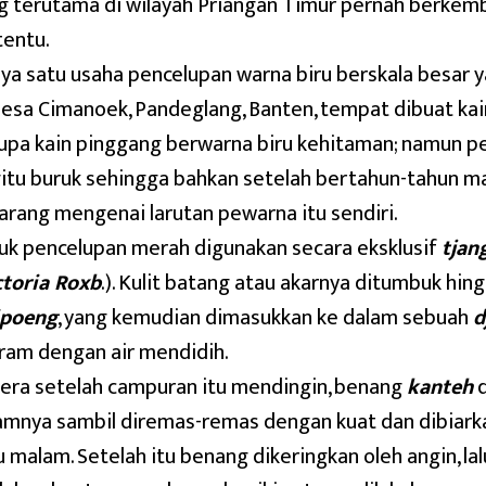
g terutama di wilayah Priangan Timur pernah berkem
tentu.
ya satu usaha pencelupan warna biru berskala besar ya
Desa Cimanoek, Pandeglang, Banten, tempat dibuat ka
upa kain pinggang berwarna biru kehitaman; namun pe
itu buruk sehingga bahkan setelah bertahun-tahun mas
arang mengenai larutan pewarna itu sendiri.
uk pencelupan merah digunakan secara eksklusif
tjan
ctoria Roxb
.). Kulit batang atau akarnya ditumbuk hin
ipoeng
, yang kemudian dimasukkan ke dalam sebuah
d
iram dengan air mendidih.
era setelah campuran itu mendingin, benang
kanteh
d
amnya sambil diremas-remas dengan kuat dan dibiar
u malam. Setelah itu benang dikeringkan oleh angin, l