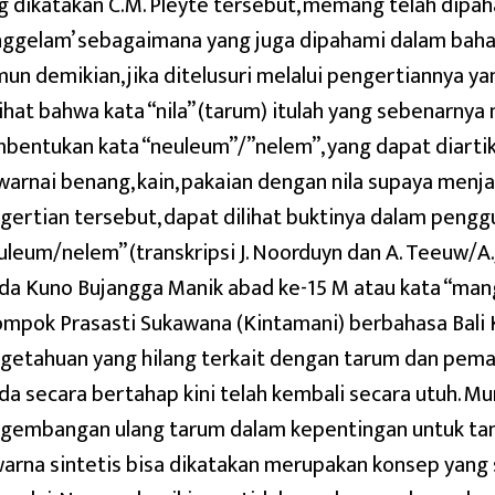
g dikatakan C.M. Pleyte tersebut, memang telah dipa
nggelam’ sebagaimana yang juga dipahami dalam bahasa
un demikian, jika ditelusuri melalui pengertiannya yan
lihat bahwa kata “nila” (tarum) itulah yang sebenarn
bentukan kata “neuleum”/”nelem”, yang dapat diarti
arnai benang, kain, pakaian dengan nila supaya menjad
gertian tersebut, dapat dilihat buktinya dalam pengg
uleum/nelem” (transkripsi J. Noorduyn dan A. Teeuw/A.
da Kuno Bujangga Manik abad ke-15 M atau kata “mang
ompok Prasasti Sukawana (Kintamani) berbahasa Bali 
getahuan yang hilang terkait dengan tarum dan pema
da secara bertahap kini telah kembali secara utuh. M
gembangan ulang tarum dalam kepentingan untuk tan
arna sintetis bisa dikatakan merupakan konsep yang 