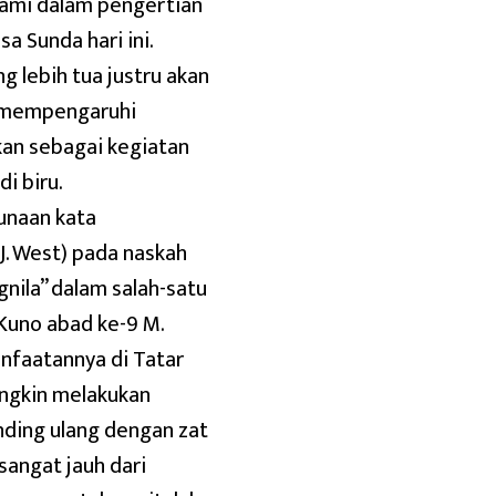
hami dalam pengertian
 Sunda hari ini.
g lebih tua justru akan
ya mempengaruhi
kan sebagai kegiatan
i biru.
unaan kata
J. West) pada naskah
nila” dalam salah-satu
Kuno abad ke-9 M.
nfaatannya di Tatar
ungkin melakukan
ding ulang dengan zat
sangat jauh dari