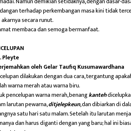
adai. Namun demikian setidaknya, dengan dasar-dasa
dangan terhadap perkembangan masa kini tidak terce
i akarnya secara runut.
amat membaca dan semoga bermanfaat.
NCELUPAN
. Pleyte
erjemahkan oleh Gelar Taufiq Kusumawardhana
celupan dilakukan dengan dua cara, tergantung apakah
lah warna merah atau warna biru.
uk pencelupan warna merah, benang
kanteh
dicelupka
am larutan pewarna,
ditjelepkeun
, dan dibiarkan di d
angnya satu hari satu malam. Setelah itu larutan menja
nanya dan harus diganti dengan yang baru; hal ini biasa