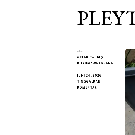
PLEY
oleh
GELAR TAUFIQ
KUSUMAWARDHANA
JUNI 24, 2026
TINGGALKAN
PADA
KOMENTAR
TARUM
DI
TATAR
SUNDA
DALAM
CATATAN
C.M.