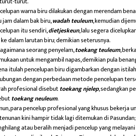
turut-turut.
celupan warna biru dilakukan dengan merendam benan
u jam dalam bak biru,
wadah teuleum
, kemudian dijem
celupan itu sendiri,
dietjeskeun
, lalu segera dicelupk
 ke dalam larutan biru; demikian seterusnya.
agaimana seorang penyelam,
toekang teuleum
, berk
mukaan untuk mengambil napas, demikian pula benang
ena itulah pencelupan biru digambarkan dengan istila
ubungan dengan perbedaan metode pencelupan terse
ah profesional disebut
toekang njelep
, sedangkan pe
ebut
toekang neuleum
.
un, para pencelup profesional yang khusus bekerja u
tenunan kini hampir tidak lagi ditemukan di Pasundan
ghilang atau beralih menjadi pencelup yang melayan