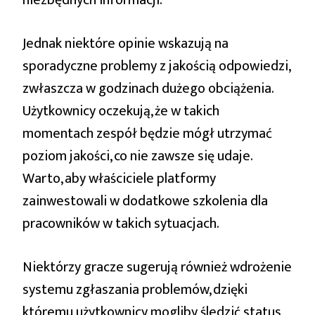
Jednak niektóre opinie wskazują na
sporadyczne problemy z jakością odpowiedzi,
zwłaszcza w godzinach dużego obciążenia.
Użytkownicy oczekują, że w takich
momentach zespół będzie mógł utrzymać
poziom jakości, co nie zawsze się udaje.
Warto, aby właściciele platformy
zainwestowali w dodatkowe szkolenia dla
pracowników w takich sytuacjach.
Niektórzy gracze sugerują również wdrożenie
systemu zgłaszania problemów, dzięki
któremu użytkownicy mogliby śledzić status