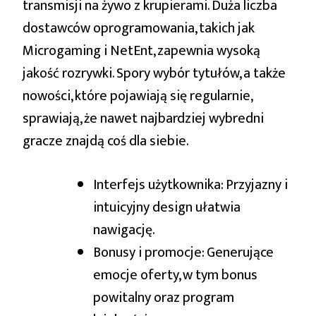
transmisji na żywo z krupierami. Duża liczba
dostawców oprogramowania, takich jak
Microgaming i NetEnt, zapewnia wysoką
jakość rozrywki. Spory wybór tytułów, a także
nowości, które pojawiają się regularnie,
sprawiają, że nawet najbardziej wybredni
gracze znajdą coś dla siebie.
Interfejs użytkownika: Przyjazny i
intuicyjny design ułatwia
nawigację.
Bonusy i promocje: Generujące
emocje oferty, w tym bonus
powitalny oraz program