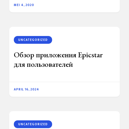
MEI 4, 2020
UNCATEGORIZED
Обзор приложения Epicstar
для пользователей
APRIL 16, 2024
UNCATEGORIZED