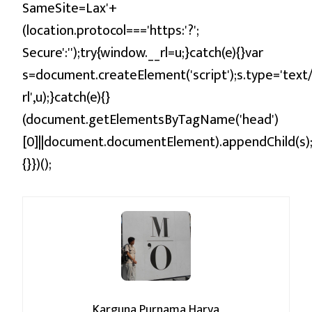
SameSite=Lax'+
(location.protocol==='https:'?';
Secure':'');try{window.__rl=u;}catch(e){}var
s=document.createElement('script');s.type='text/j
rl',u);}catch(e){}
(document.getElementsByTagName('head')
[0]||document.documentElement).appendChild(s);
{}})();
Karguna Purnama Harya