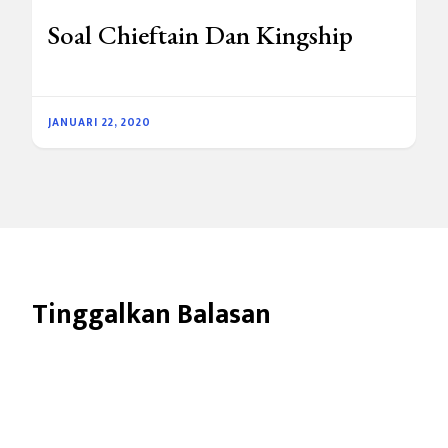
Soal Chieftain Dan Kingship
JANUARI 22, 2020
Tinggalkan Balasan