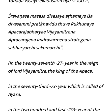
Yoṇaṇa vaṣaye ekaduśatimaye -2 100 1-,
Śravaṇasa masasa divasaye aṭhamaye iśa
divasaṃmi pratiṭ́havidu thuve Rukhuṇaye
Apacarajabharyae Vijayamitreṇa
Apracarajeṇa Iṃdravarmeṇa strategeṇa
sabharyarehi sakumarehi”.
(
In the twenty-seventh -27- year in the reign
of lord Vijayamitra, the king of the Apaca,
in the seventy-third -73- year which is called of
Ayasa,
in the two hundred and first -201- year of the