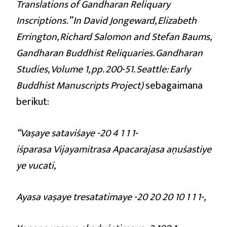
Translations of Gandharan Reliquary
Inscriptions.” In David Jongeward, Elizabeth
Errington, Richard Salomon and Stefan Baums,
Gandharan Buddhist Reliquaries. Gandharan
Studies, Volume 1, pp. 200-51. Seattle: Early
Buddhist Manuscripts Project)
sebagaimana
berikut:
“Vaṣaye sataviśaye -20 4 1 1 1-
iśparasa Vijayamitrasa Apacarajasa aṇuśastiye
ye vucati,
Ayasa vaṣaye tresatatimaye -20 20 20 10 1 1 1-,