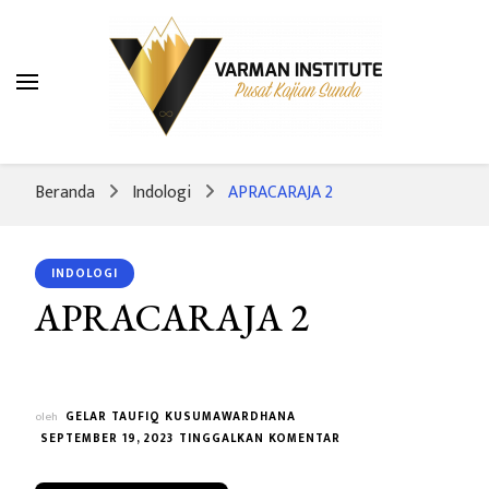
Varman Institute
Pusat Kajian Sunda
Beranda
Indologi
APRACARAJA 2
INDOLOGI
APRACARAJA 2
oleh
GELAR TAUFIQ KUSUMAWARDHANA
PADA
SEPTEMBER 19, 2023
TINGGALKAN KOMENTAR
APRACARAJA
2