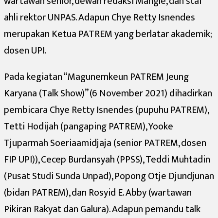
wartawan senior, dewan redaksi Mangle, dan staf
ahli rektor UNPAS. Adapun Chye Retty Isnendes
merupakan Ketua PATREM yang berlatar akademik;
dosen UPI.
Pada kegiatan “Magunemkeun PATREM Jeung
Karyana (Talk Show)” (6 November 2021) dihadirkan
pembicara Chye Retty Isnendes (pupuhu PATREM),
Tetti Hodijah (pangaping PATREM), Yooke
Tjuparmah Soeriaamidjaja (senior PATREM, dosen
FIP UPI)), Cecep Burdansyah (PPSS), Teddi Muhtadin
(Pusat Studi Sunda Unpad), Popong Otje Djundjunan
(bidan PATREM), dan Rosyid E. Abby (wartawan
Pikiran Rakyat dan Galura). Adapun pemandu talk