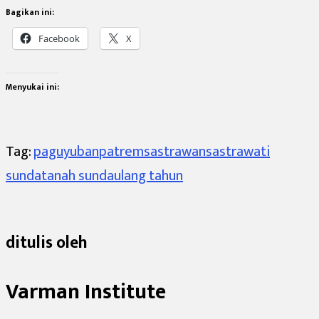
Bagikan ini:
Facebook
X
Menyukai ini:
Tag:
paguyuban
patrem
sastrawan
sastrawati
sunda
tanah sunda
ulang tahun
ditulis oleh
Varman Institute