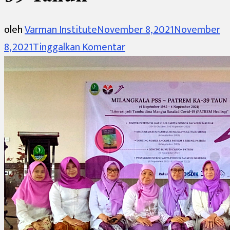
oleh
Varman Institute
November 8, 2021
November
pada
8, 2021
Tinggalkan Komentar
Selamat
Ulang
Tahun
Paguyuban
Sastrawati
Sunda
Patrem
Yang
Ke-
39