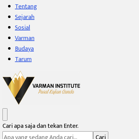
Tentang
Sejarah
Sosial
Varman
Budaya
Tarum
Varman Institute
Pusat Kajian Sunda
Mencari
Cari apa saja dan tekan Enter.
Sesuatu?