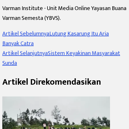
Varman Institute - Unit Media Online Yayasan Buana
Varman Semesta (YBVS).
Navigasi
Artikel Sebelumnya
Lutung Kasarung Itu Aria
Banyak Catra
Artikel
Artikel Selanjutnya
Sistem Keyakinan Masyarakat
Sunda
Artikel Direkomendasikan