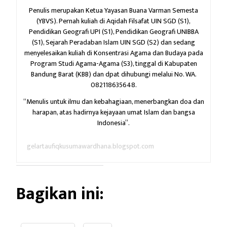
Penulis merupakan Ketua Yayasan Buana Varman Semesta
(YBVS). Pernah kuliah di Aqidah Filsafat UIN SGD (S1),
Pendidikan Geografi UPI (S1), Pendidikan Geografi UNIBBA
(S1), Sejarah Peradaban Islam UIN SGD (S2) dan sedang
menyelesaikan kuliah di Konsentrasi Agama dan Budaya pada
Program Studi Agama-Agama (S3), tinggal di Kabupaten
Bandung Barat (KBB) dan dpat dihubungi melalui No. WA.
082118635648.
“Menulis untuk ilmu dan kebahagiaan,
menerbangkan doa dan
harapan,
atas hadirnya kejayaan umat Islam dan bangsa
Indonesia”.
gelartaufiqkusumawardhana.blogspot.com
Bagikan ini: