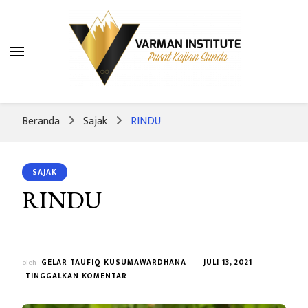
Varman Institute
Pusat Kajian Sunda
Beranda
Sajak
RINDU
SAJAK
RINDU
oleh
GELAR TAUFIQ KUSUMAWARDHANA
JULI 13, 2021
PADA
TINGGALKAN KOMENTAR
RINDU