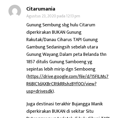
Citarumania
Agustus 23, 2020 pada 12:13 pm
Gunung Sembung sbg hulu Citarum
diperkirakan BUKAN Gunung
Rakutak/Danau Ciharus TAPI Gunung
Gambung Sedaningsih sebelah utara
Gunung Wayang. Dalam peta Belanda thn
1857 ditulis Gunung Samboeng yg
sepintas lebih mirip dgn Semboeng
(
https://drive.google.com/file/d/15FILMs7
R6BIC1dAXBrCRtkRRshzBYf0O/view?
usp=drivesdk
).
Juga destinasi terakhir Bujangga Manik
diperkirakan BUKAN di sekitar Situ