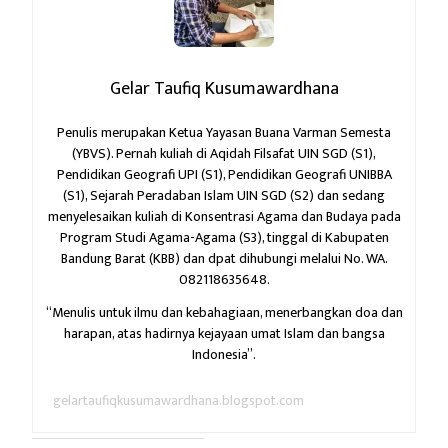
Gelar Taufiq Kusumawardhana
Penulis merupakan Ketua Yayasan Buana Varman Semesta
(YBVS). Pernah kuliah di Aqidah Filsafat UIN SGD (S1),
Pendidikan Geografi UPI (S1), Pendidikan Geografi UNIBBA
(S1), Sejarah Peradaban Islam UIN SGD (S2) dan sedang
menyelesaikan kuliah di Konsentrasi Agama dan Budaya pada
Program Studi Agama-Agama (S3), tinggal di Kabupaten
Bandung Barat (KBB) dan dpat dihubungi melalui No. WA.
082118635648.
“Menulis untuk ilmu dan kebahagiaan,
menerbangkan doa dan
harapan,
atas hadirnya kejayaan umat Islam dan bangsa
Indonesia”.
gelartaufiqkusumawardhana.blogspot.com