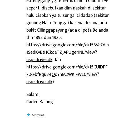
Patenggang yg terletak di hulu Cibuni TAPI
seperti disebutkan dlm naskah di sekitar
hulu Cisokan yaitu sungai Cidadap (sekitar
gunung Halu-Rongga) karena di sana ada
bukit Cilinggapayung (ada di peta Belanda
thn 1893 dan 1925:
https://drive.google.com/file/d/153Ve7din
1SedKvBtHCkoeTZJAPUge4NL/view?
usp=drivesdk
dan
https://drive.google.com/file/d/15CUIDPF
70-FbfRquB4QqYhIA2WKiFWL0/view?
usp=drivesdk
)
Salam,
Raden Kalung
Memuat...