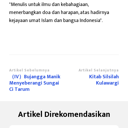
"Menulis untuk ilmu dan kebahagiaan,
menerbangkan doa dan harapan,
atas hadirnya
kejayaan umat Islam dan bangsa Indonesia".
Navigasi
Artikel Sebelumnya
Artikel Selanjutnya
（IV）Bujangga Manik
Kitab Silsilah
Artikel
Menyeberangi Sungai
Kulawargi
Ci Tarum
Artikel Direkomendasikan