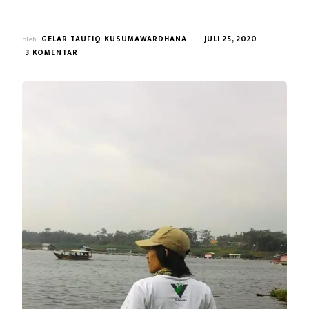
oleh
GELAR TAUFIQ KUSUMAWARDHANA
JULI 25, 2020
PADA
3 KOMENTAR
（V）
BUJANGGA
MANIK
MENYEBERANGI
SUNGAI
CI
TARUM