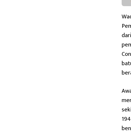
Wad
Pem
dar
pem
Con
bat
ber
Awa
mer
sek
194
ben