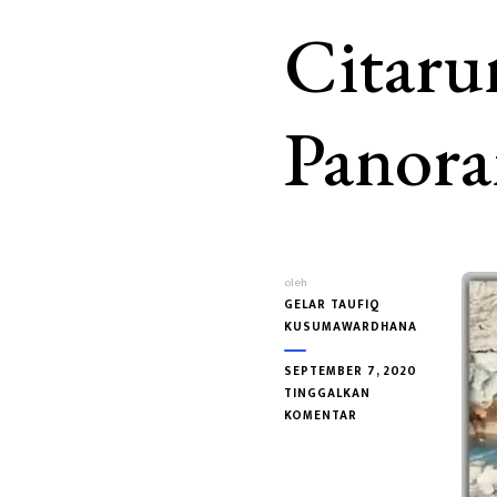
Citaru
Panora
oleh
GELAR TAUFIQ
KUSUMAWARDHANA
SEPTEMBER 7, 2020
TINGGALKAN
PADA
KOMENTAR
SEGMEN
CI
TARUM