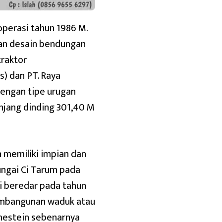
operasi tahun 1986 M.
an desain bendungan
traktor
) dan PT. Raya
dengan tipe urugan
anjang dinding 301,40 M
in memiliki impian dan
ungai Ci Tarum pada
i beredar pada tahun
pembangunan waduk atau
ommestein sebenarnya