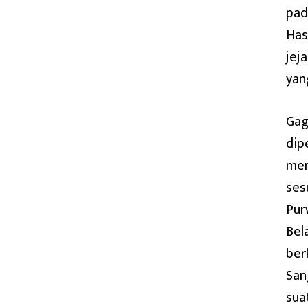
pad
Has
jej
yan
Gag
dip
men
ses
Pur
Bel
ber
San
sua