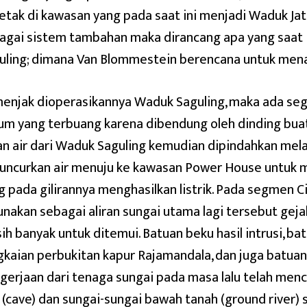
letak di kawasan yang pada saat ini menjadi Waduk Jat
agai sistem tambahan maka dirancang apa yang saat 
uling; dimana Van Blommestein berencana untuk me
enjak dioperasikannya Waduk Saguling, maka ada segm
um yang terbuang karena dibendung oleh dinding bu
ran air dari Waduk Saguling kemudian dipindahkan mela
uncurkan air menuju ke kawasan Power House untuk 
g pada gilirannya menghasilkan listrik. Pada segmen C
unakan sebagai aliran sungai utama lagi tersebut geja
ih banyak untuk ditemui. Batuan beku hasil intrusi, ba
gkaian perbukitan kapur Rajamandala, dan juga batua
gerjaan dari tenaga sungai pada masa lalu telah menc
 (cave) dan sungai-sungai bawah tanah (ground river)