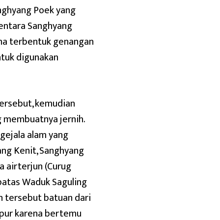
anghyang Poek yang
mentara Sanghyang
na terbentuk genangan
ntuk digunakan
tersebut, kemudian
ng membuatnya jernih.
gejala alam yang
ang Kenit, Sanghyang
 airterjun (Curug
mbatas Waduk Saguling
an tersebut batuan dari
mpur karena bertemu