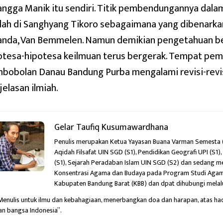
angga Manik itu sendiri. Titik pembendungannya dalam 
lah di Sanghyang Tikoro sebagaimana yang dibenarkan
anda, Van Bemmelen. Namun demikian pengetahuan b
otesa-hipotesa keilmuan terus bergerak. Tempat pe
bobolan Danau Bandung Purba mengalami revisi-revi
jelasan ilmiah.
Gelar Taufiq Kusumawardhana
Penulis merupakan Ketua Yayasan Buana Varman Semesta (Y
Aqidah Filsafat UIN SGD (S1), Pendidikan Geografi UPI (S1
(S1), Sejarah Peradaban Islam UIN SGD (S2) dan sedang me
Konsentrasi Agama dan Budaya pada Program Studi Agama
Kabupaten Bandung Barat (KBB) dan dpat dihubungi melal
Menulis untuk ilmu dan kebahagiaan,
menerbangkan doa dan harapan,
atas had
an bangsa Indonesia”.