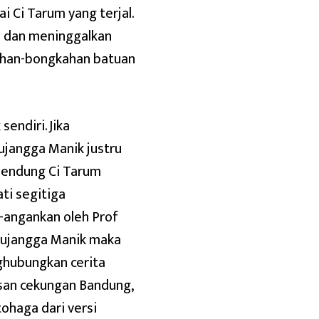
 Ci Tarum yang terjal.
s dan meninggalkan
kahan-bongkahan batuan
sendiri. Jika
jangga Manik justru
bendung Ci Tarum
ti segitiga
n-angankan oleh Prof
 Bujangga Manik maka
ghubungkan cerita
san cekungan Bandung,
ohaga dari versi