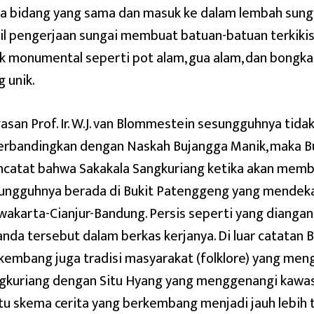
a bidang yang sama dan masuk ke dalam lembah sungai
il pengerjaan sungai membuat batuan-batuan terkiki
ak monumental seperti pot alam, gua alam, dan bong
g unik.
asan Prof. Ir. W.J. van Blommestein sesungguhnya tidak 
erbandingkan dengan Naskah Bujangga Manik, maka Bu
catat bahwa Sakakala Sangkuriang ketika akan mem
ungguhnya berada di Bukit Patenggeng yang mendeka
wakarta-Cianjur-Bandung. Persis seperti yang dianga
anda tersebut dalam berkas kerjanya. Di luar catatan
kembang juga tradisi masyarakat (folklore) yang men
gkuriang dengan Situ Hyang yang menggenangi kawa
tu skema cerita yang berkembang menjadi jauh lebih t