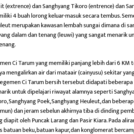
it (extrence) dan Sanghyang Tikoro (entrence) dan S
iliki 4 buah lorong keluar-masuk secara tembus. Se
leut merupakan kawasan lembah sungai dimana di sa
 yang dalam dan tenang (leuwi) yang sangat menarik u
enang.
men Ci Tarum yang memiliki panjang lebih dari 6 KM 
ya mengalirkan air dari mataair (cainyusu) sekitar ya
segemen Ci Tarum bersih tersebut didapati beberapa 
arik untuk dipelajari riwayat alamnya seperti Sanghy
oro, Sanghyang Poek, Sanghyang Heuleut, dan beberapa
imun) dan jeram sebelun akhirnya tiba di dinding pe
g diapit oleh Puncak Larang dan Pasir Kiara. Pada alir
is batuan beku, batuan kapur, dan konglomerat berca