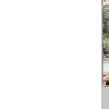
BERSIH
[ONE
DAY
TRIP
CITARUM
PURBA-
JELAJAH
PANORAMA
KEINDAHAN]