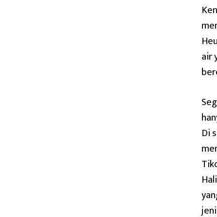
Ken
mem
Heu
air
ber
Seg
han
Di 
men
Tik
Hal
yan
jen