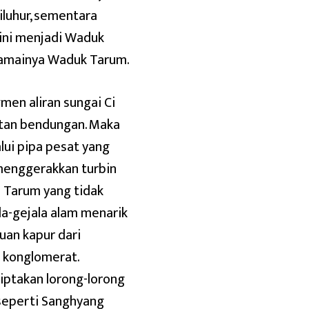
iluhur, sementara
ini menjadi Waduk
namainya Waduk Tarum.
en aliran sungai Ci
atan bendungan. Maka
lui pipa pesat yang
menggerakkan turbin
i Tarum yang tidak
la-gejala alam menarik
tuan kapur dari
n konglomerat.
iptakan lorong-lorong
 seperti Sanghyang