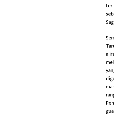
ter
seb
Sag
Sem
Tar
ali
mel
yan
dig
mas
ran
Pen
gua