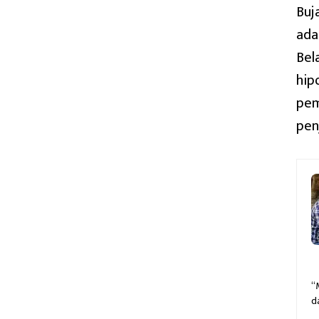
Buj
ada
Bel
hip
pem
pen
“
d