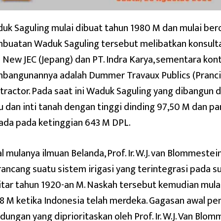
uk Saguling mulai dibuat tahun 1980 M dan mulai ber
buatan Waduk Saguling tersebut melibatkan konsult
i New JEC (Jepang) dan PT. Indra Karya, sementara kon
bangunannya adalah Dummer Travaux Publics (Prancis
tractor. Pada saat ini Waduk Saguling yang dibangun 
u dan inti tanah dengan tinggi dinding 97,50 M dan p
ada pada ketinggian 643 M DPL.
l mulanya ilmuan Belanda, Prof. Ir. W.J. van Blommeste
ancang suatu sistem irigasi yang terintegrasi pada s
itar tahun 1920-an M. Naskah tersebut kemudian mula
8 M ketika Indonesia telah merdeka. Gagasan awal 
dungan yang diprioritaskan oleh Prof. Ir. W.J. Van Bl