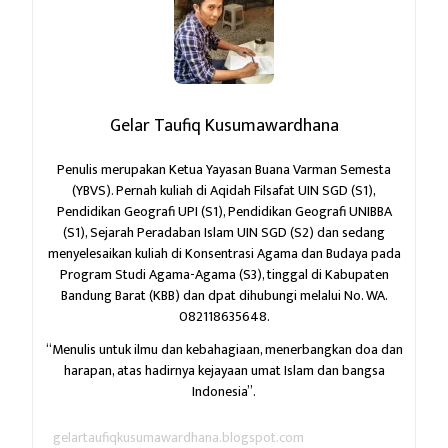
Gelar Taufiq Kusumawardhana
Penulis merupakan Ketua Yayasan Buana Varman Semesta
(YBVS). Pernah kuliah di Aqidah Filsafat UIN SGD (S1),
Pendidikan Geografi UPI (S1), Pendidikan Geografi UNIBBA
(S1), Sejarah Peradaban Islam UIN SGD (S2) dan sedang
menyelesaikan kuliah di Konsentrasi Agama dan Budaya pada
Program Studi Agama-Agama (S3), tinggal di Kabupaten
Bandung Barat (KBB) dan dpat dihubungi melalui No. WA.
082118635648.
“Menulis untuk ilmu dan kebahagiaan,
menerbangkan doa dan
harapan,
atas hadirnya kejayaan umat Islam dan bangsa
Indonesia”.
gelartaufiqkusumawardhana.blogspot.com