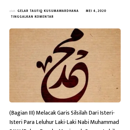
oleh
GELAR TAUFIQ KUSUMAWARDHANA
MEI 4, 2020
PADA
TINGGALKAN KOMENTAR
(BAGIAN
III)
MELACAK
GARIS
SILSILAH
DARI
ISTERI-
ISTERI
PARA
LELUHUR
LAKI-
LAKI
NABI
MUHAMMAD
SAW
(DALAM
(Bagian III) Melacak Garis Silsilah Dari Isteri-
RANGKA
Isteri Para Leluhur Laki-Laki Nabi Muhammad
MENJAWAB
SECARA