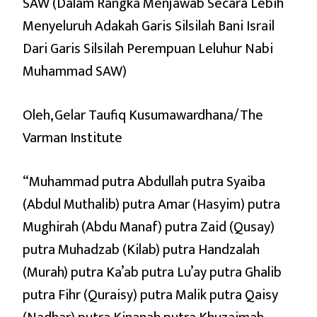
SAW (Dalam Rangka Menjawab Secara Lebih
LEBIH
MENYELURUH
Menyeluruh Adakah Garis Silsilah Bani Israil
ADAKAH
Dari Garis Silsilah Perempuan Leluhur Nabi
GARIS
SILSILAH
Muhammad SAW)
BANI
ISRAIL
DARI
Oleh, Gelar Taufiq Kusumawardhana/The
GARIS
Varman Institute
SILSILAH
PEREMPUAN
LELUHUR
NABI
“Muhammad putra Abdullah putra Syaiba
MUHAMMAD
(Abdul Muthalib) putra Amar (Hasyim) putra
SAW)
Mughirah (Abdu Manaf) putra Zaid (Qusay)
putra Muhadzab (Kilab) putra Handzalah
(Murah) putra Ka’ab putra Lu’ay putra Ghalib
putra Fihr (Quraisy) putra Malik putra Qaisy