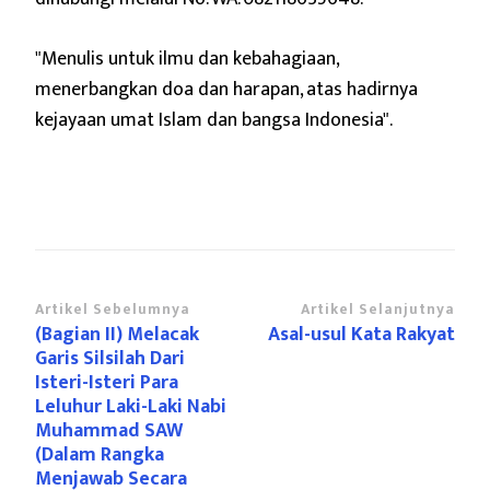
"Menulis untuk ilmu dan kebahagiaan,
menerbangkan doa dan harapan,
atas hadirnya
kejayaan umat Islam dan bangsa Indonesia".
Navigasi
Artikel Sebelumnya
Artikel Selanjutnya
(Bagian II) Melacak
Asal-usul Kata Rakyat
Artikel
Garis Silsilah Dari
Isteri-Isteri Para
Leluhur Laki-Laki Nabi
Muhammad SAW
(Dalam Rangka
Menjawab Secara