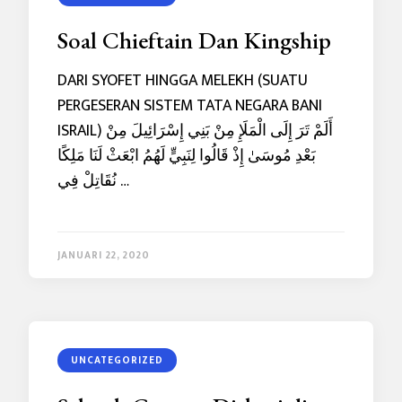
Soal Chieftain Dan Kingship
DARI SYOFET HINGGA MELEKH (SUATU
PERGESERAN SISTEM TATA NEGARA BANI
ISRAIL) أَلَمْ تَرَ إِلَى الْمَلَإِ مِنْ بَنِي إِسْرَائِيلَ مِنْ
بَعْدِ مُوسَىٰ إِذْ قَالُوا لِنَبِيٍّ لَهُمُ ابْعَثْ لَنَا مَلِكًا
نُقَاتِلْ فِي …
JANUARI 22, 2020
UNCATEGORIZED