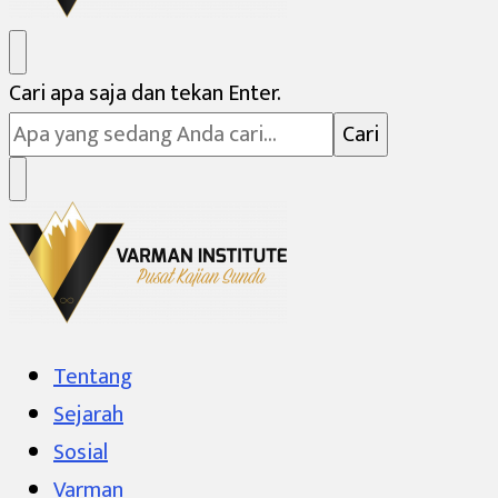
Varman Institute
Pusat Kajian Sunda
Mencari
Cari apa saja dan tekan Enter.
Sesuatu?
Varman Institute
Pusat Kajian Sunda
Tentang
Sejarah
Sosial
Varman