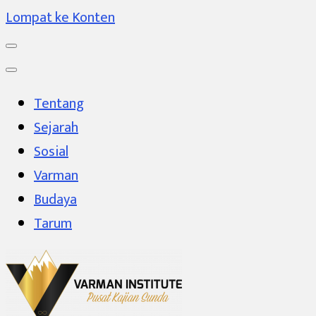
Lompat ke Konten
Tentang
Sejarah
Sosial
Varman
Budaya
Tarum