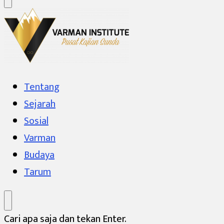
Varman Institute
Pusat Kajian Sunda
Tentang
Sejarah
Sosial
Varman
Budaya
Tarum
Mencari
Cari apa saja dan tekan Enter.