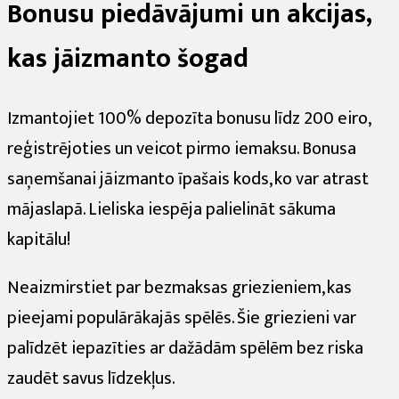
Bonusu piedāvājumi un akcijas,
kas jāizmanto šogad
Izmantojiet 100% depozīta bonusu līdz 200 eiro,
reģistrējoties un veicot pirmo iemaksu. Bonusa
saņemšanai jāizmanto īpašais kods, ko var atrast
mājaslapā. Lieliska iespēja palielināt sākuma
kapitālu!
Neaizmirstiet par bezmaksas griezieniem, kas
pieejami populārākajās spēlēs. Šie griezieni var
palīdzēt iepazīties ar dažādām spēlēm bez riska
zaudēt savus līdzekļus.