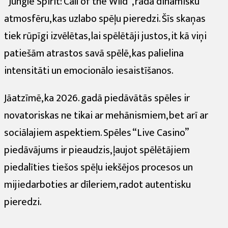
“Jungle Spirit: Call of the Wild”, rada dinamisku
atmosfēru, kas uzlabo spēļu pieredzi. Šīs skaņas
tiek rūpīgi izvēlētas, lai spēlētāji justos, it kā viņi
patiešām atrastos savā spēlē, kas palielina
intensitāti un emocionālo iesaistīšanos.
Jāatzīmē, ka 2026. gadā piedāvātās spēles ir
novatoriskas ne tikai ar mehānismiem, bet arī ar
sociālajiem aspektiem. Spēles “Live Casino”
piedāvājums ir pieaudzis, ļaujot spēlētājiem
piedalīties tiešos spēļu iekšējos procesos un
mijiedarboties ar dīleriem, radot autentisku
pieredzi.