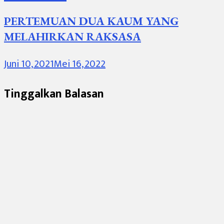
PERTEMUAN DUA KAUM YANG
MELAHIRKAN RAKSASA
Juni 10, 2021
Mei 16, 2022
Tinggalkan Balasan