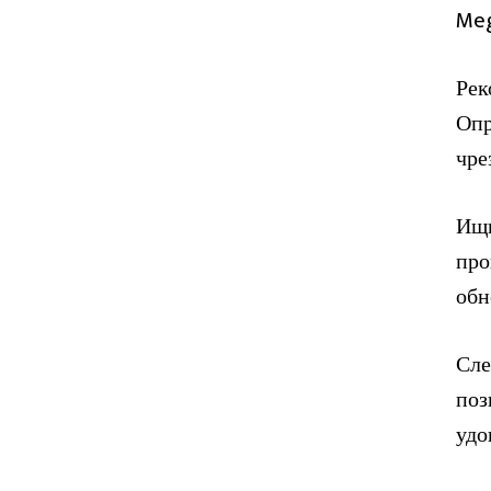
Meg
Рек
Опр
чре
Ищи
про
обн
Сле
поз
удо