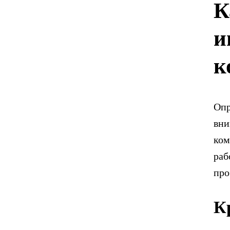
К
и
к
Опр
вни
ком
раб
про
К