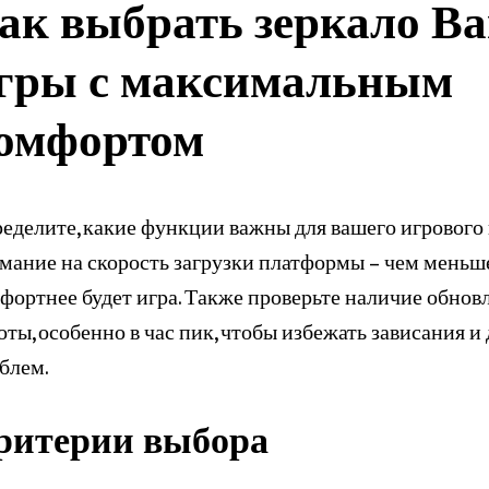
ак выбрать зеркало Ва
гры с максимальным
омфортом
еделите, какие функции важны для вашего игрового 
мание на скорость загрузки платформы – чем меньш
фортнее будет игра. Также проверьте наличие обнов
оты, особенно в час пик, чтобы избежать зависания 
блем.
ритерии выбора