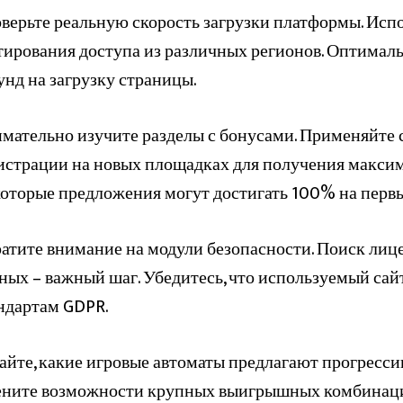
верьте реальную скорость загрузки платформы. Исп
тирования доступа из различных регионов. Оптималь
унд на загрузку страницы.
мательно изучите разделы с бонусами. Применяйте 
истрации на новых площадках для получения макси
оторые предложения могут достигать 100% на первы
атите внимание на модули безопасности. Поиск лиц
ных – важный шаг. Убедитесь, что используемый сай
ндартам GDPR.
айте, какие игровые автоматы предлагают прогресс
ните возможности крупных выигрышных комбинаций 