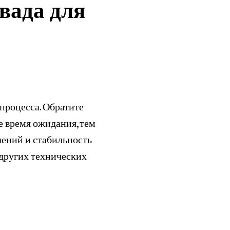
вада для
процесса. Обратите
е время ожидания, тем
лений и стабильность
и других технических