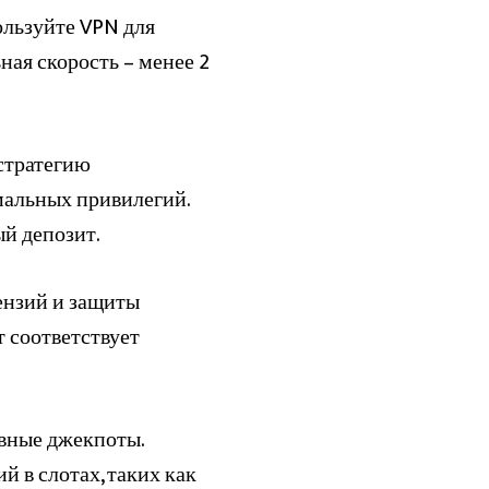
ользуйте VPN для
ная скорость – менее 2
стратегию
мальных привилегий.
й депозит.
ензий и защиты
т соответствует
ивные джекпоты.
в слотах, таких как