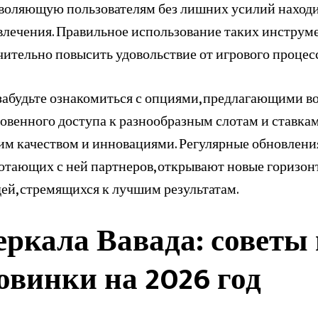
воляющую пользователям без лишних усилий наход
влечения. Правильное использование таких инструм
чительно повысить удовольствие от игрового процесс
забудьте ознакомиться с опциями, предлагающими 
овенного доступа к разнообразным слотам и ставкам
им качеством и инновациями. Регулярные обновлени
отающих с ней партнеров, открывают новые горизон
ей, стремящихся к лучшим результатам.
еркала Вавада: советы
овинки на 2026 год