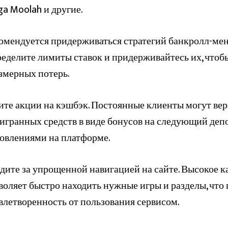
a Moolah и другие.
омендуется придерживаться стратегий банкролл-ме
еделите лимиты ставок и придерживайтесь их, чтоб
змерных потерь.
те акции на кэшбэк. Постоянные клиенты могут вер
игранных средств в виде бонусов на следующий депо
овлениями на платформе.
дите за упрощенной навигацией на сайте. Высокое к
воляет быстро находить нужные игры и разделы, чт
влетворенность от пользования сервисом.