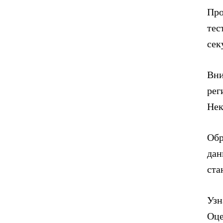
Про
тес
сек
Вни
рег
Нек
Обр
дан
ста
Узн
Оце