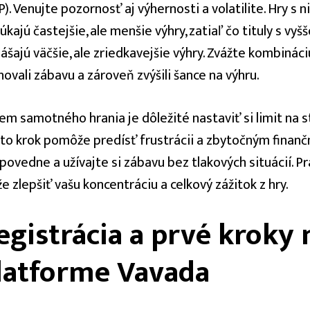
). Venujte pozornosť aj výhernosti a volatilite. Hry s n
kajú častejšie, ale menšie výhry, zatiaľ čo tituly s vyšš
nášajú väčšie, ale zriedkavejšie výhry. Zvážte kombináci
hovali zábavu a zároveň zvýšili šance na výhru.
em samotného hrania je dôležité nastaviť si limit na s
to krok pomôže predísť frustrácii a zbytočným finanč
povedne a užívajte si zábavu bez tlakových situácií. P
e zlepšiť vašu koncentráciu a celkový zážitok z hry.
egistrácia a prvé kroky 
latforme Vavada