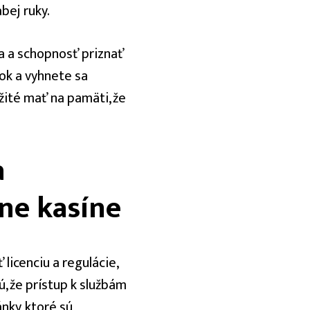
bej ruky.
na a schopnosť priznať
tok a vyhnete sa
žité mať na pamäti, že
a
ne kasíne
 licenciu a regulácie,
, že prístup k službám
nky, ktoré sú