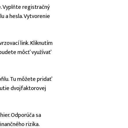
. Vyplňte registračný
lu a hesla. Vytvorenie
.
rzovací link. Kliknutím
ebudete môcť využívať
ofilu. Tu môžete pridať
nutie dvojfaktorovej
hier. Odporúča sa
inančného rizika.