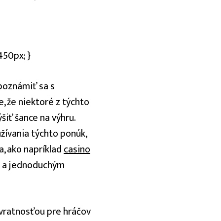
450px; }
boznámiť sa s
, že niektoré z týchto
šiť šance na výhru.
žívania týchto ponúk,
a, ako napríklad
casino
m a jednoduchým
ávratnosťou pre hráčov