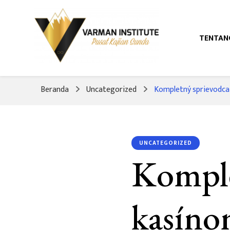
TENTAN
Pusat Kajian Sunda
Varman Institut
Beranda
Uncategorized
Kompletný sprievodca
UNCATEGORIZED
Komple
kasíno