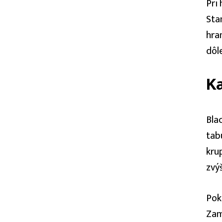
Pri
Sta
hra
dôle
K
Bla
tab
kru
zvý
Pok
Zam