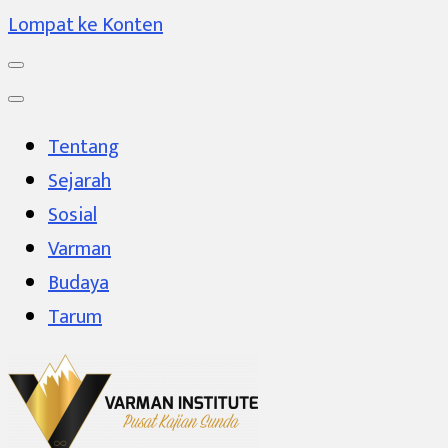
Lompat ke Konten
Tentang
Sejarah
Sosial
Varman
Budaya
Tarum