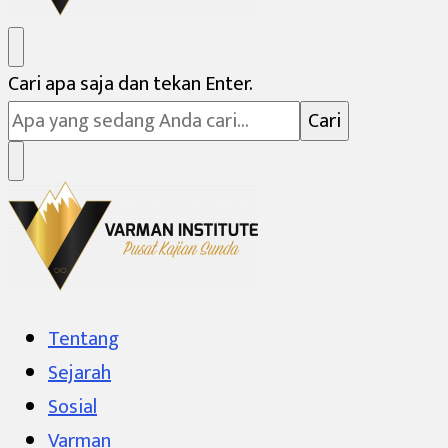
Varman Institute
Pusat Kajian Sunda
Mencari
Cari apa saja dan tekan Enter.
Sesuatu?
Varman Institute
Pusat Kajian Sunda
Tentang
Sejarah
Sosial
Varman