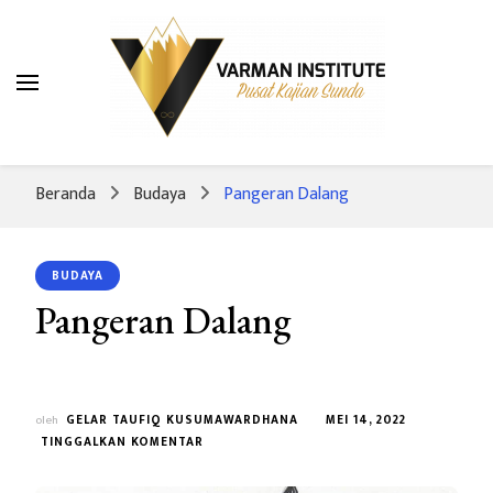
Varman Institute
Pusat Kajian Sunda
Beranda
Budaya
Pangeran Dalang
BUDAYA
Pangeran Dalang
oleh
GELAR TAUFIQ KUSUMAWARDHANA
MEI 14, 2022
PADA
TINGGALKAN KOMENTAR
PANGERAN
DALANG