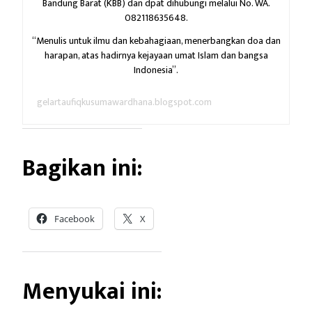
Bandung Barat (KBB) dan dpat dihubungi melalui No. WA.
082118635648.
“Menulis untuk ilmu dan kebahagiaan,
menerbangkan doa dan
harapan,
atas hadirnya kejayaan umat Islam dan bangsa
Indonesia”.
gelartaufiqkusumawardhana.blogspot.com
Bagikan ini:
Facebook
X
Menyukai ini: