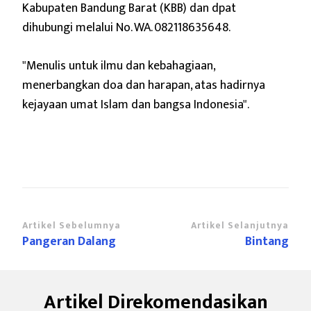
Kabupaten Bandung Barat (KBB) dan dpat
dihubungi melalui No. WA. 082118635648.
"Menulis untuk ilmu dan kebahagiaan,
menerbangkan doa dan harapan,
atas hadirnya
kejayaan umat Islam dan bangsa Indonesia".
Navigasi
Artikel Sebelumnya
Artikel Selanjutnya
Pangeran Dalang
Bintang
Artikel
Artikel Direkomendasikan