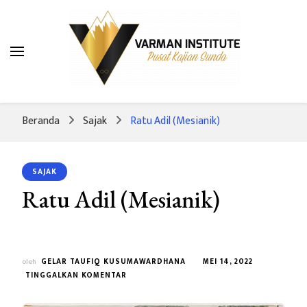
Varman Institute
Pusat Kajian Sunda
Beranda
Sajak
Ratu Adil (Mesianik)
SAJAK
Ratu Adil (Mesianik)
oleh
GELAR TAUFIQ KUSUMAWARDHANA
MEI 14, 2022
PADA
TINGGALKAN KOMENTAR
RATU
ADIL