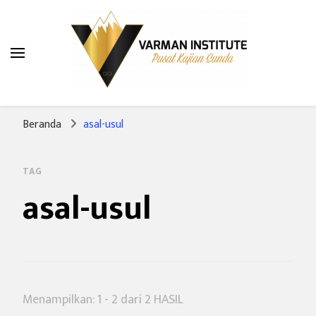
Varman Institute
Pusat Kajian Sunda
Beranda
asal-usul
TAG
asal-usul
Menampilkan: 1 - 2 dari 2 HASIL