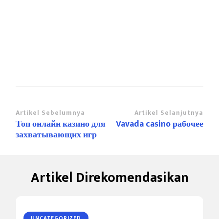
Navigasi
Artikel Sebelumnya
Artikel Selanjutnya
Топ онлайн казино для
Vavada casino рабочее
Artikel
захватывающих игр
Artikel Direkomendasikan
UNCATEGORIZED