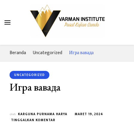
Varman Institute
Pusat Kajian Sunda
Beranda
Uncategorized
Игра вавада
UNCATEGORIZED
Игра вавада
oleh
KARGUNA PURNAMA HARYA
MARET 19, 2024
PADA
TINGGALKAN KOMENTAR
ИГРА
ВАВАДА