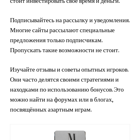
стоит инвестировать своё время и деньги.
Подписывайтесь на рассылку и уведомления.
Многие сайты рассылают специальные
предложения только подписчикам.
Пропускать такие возможности не стоит.
Изучайте отзывы и советы опытных игроков.
Они часто делятся своими стратегиями и
находками по использованию бонусов. Это
можно найти на форумах или в блогах,
посвящённых азартным играм.