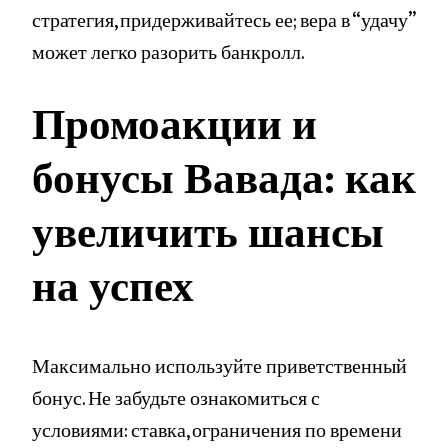
стратегия, придерживайтесь ее; вера в “удачу”
может легко разорить банкролл.
Промоакции и
бонусы Вавада: как
увеличить шансы
на успех
Максимально используйте приветственный
бонус. Не забудьте ознакомиться с
условиями: ставка, ограничения по времени