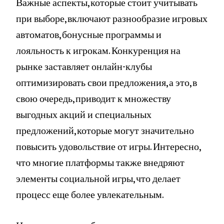
Важные аспекты, которые стоит учитывать
при выборе, включают разнообразие игровых
автоматов, бонусные программы и
лояльность к игрокам. Конкуренция на
рынке заставляет онлайн-клубы
оптимизировать свои предложения, а это, в
свою очередь, приводит к множеству
выгодных акций и специальных
предложений, которые могут значительно
повысить удовольствие от игры. Интересно,
что многие платформы также внедряют
элементы социальной игры, что делает
процесс еще более увлекательным.