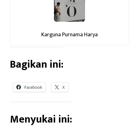
Karguna Purnama Harya
Bagikan ini:
Facebook
X
Menyukai ini: