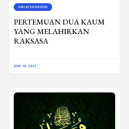
UNCATEGORIZED
PERTEMUAN DUA KAUM
YANG MELAHIRKAN
RAKSASA
JUNI 10, 2021