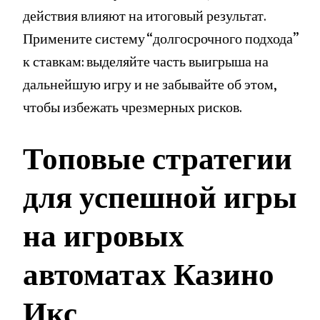
действия влияют на итоговый результат.
Примените систему “долгосрочного подхода”
к ставкам: выделяйте часть выигрыша на
дальнейшую игру и не забывайте об этом,
чтобы избежать чрезмерных рисков.
Топовые стратегии
для успешной игры
на игровых
автоматах Казино
Икс