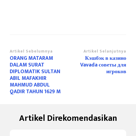
Navigasi
Artikel Sebelumnya
Artikel Selanjutnya
ORANG MATARAM
Кэшбэк в казино
Artikel
DALAM SURAT
Vavada советы для
DIPLOMATIK SULTAN
игроков
ABIL MAFAKHIR
MAHMUD ABDUL
QADIR TAHUN 1629 M
Artikel Direkomendasikan