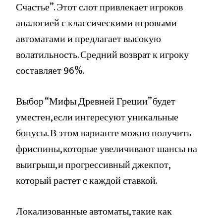
Счастье”. Этот слот привлекает игроков
аналогией с классическими игровыми
автоматами и предлагает высокую
волатильность. Средний возврат к игроку
составляет 96%.
Выбор “Мифы Древней Греции” будет
уместен, если интересуют уникальные
бонусы. В этом варианте можно получить
фриспины, которые увеличивают шансы на
выигрыш, и прогрессивный джекпот,
который растет с каждой ставкой.
Локализованные автоматы, такие как