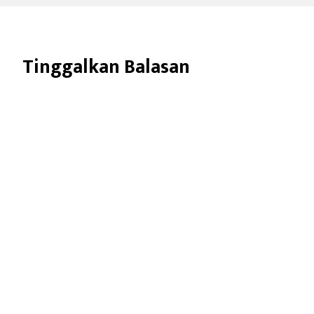
Tinggalkan Balasan