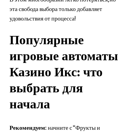
эта свобода выбора только добавляет
удовольствия от процесса!
Популярные
игровые автоматы
Казино Икс: что
выбрать для
начала
Рекомендуем:
начните с “Фрукты и