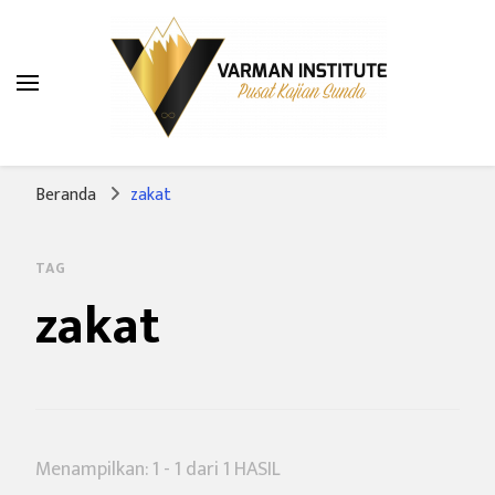
Varman Institute
Pusat Kajian Sunda
Beranda
zakat
TAG
zakat
Menampilkan: 1 - 1 dari 1 HASIL