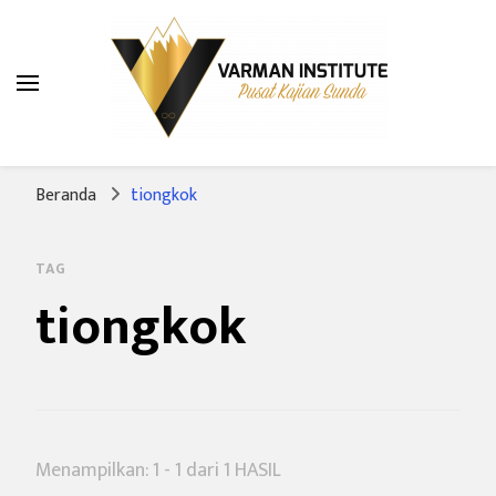
Varman Institute
Pusat Kajian Sunda
Beranda
tiongkok
TAG
tiongkok
Menampilkan: 1 - 1 dari 1 HASIL