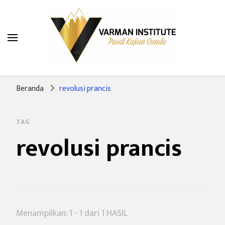
Varman Institute
Pusat Kajian Sunda
Beranda
revolusi prancis
TAG
revolusi prancis
Menampilkan: 1 - 1 dari 1 HASIL