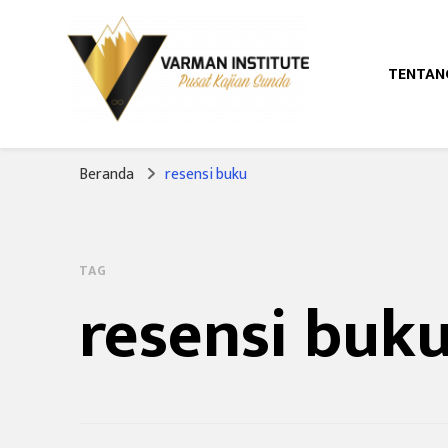
TENTAN
Pusat Kajian Sunda
Varman Institut
Beranda
resensi buku
TAG
resensi buk