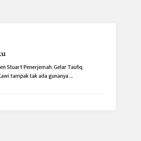
ku
hen Stuart Penerjemah: Gelar Taufiq
Kawi tampak tak ada gunanya …