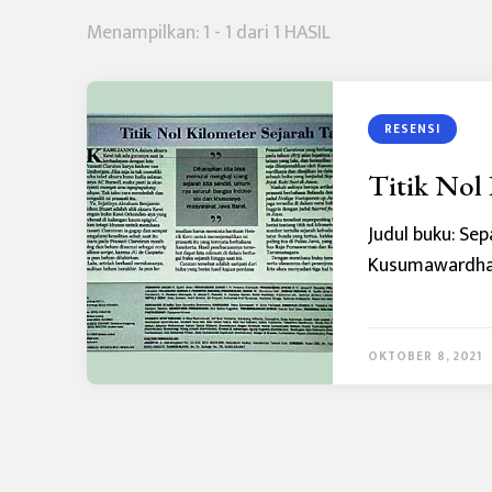
Menampilkan: 1 - 1 dari 1 HASIL
RESENSI
Titik Nol 
Judul buku: Se
Kusumawardhana
OKTOBER 8, 2021