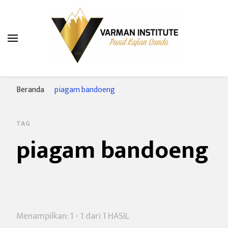
Varman Institute
Pusat Kajian Sunda
Beranda
piagam bandoeng
TAG
piagam bandoeng
Menampilkan: 1 - 1 dari 1 HASIL