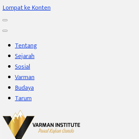
Lompat ke Konten
Tentang
Sejarah
Sosial
Varman
Budaya
Tarum