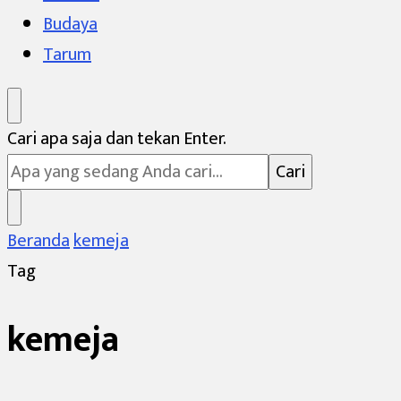
Budaya
Tarum
Mencari
Cari apa saja dan tekan Enter.
Sesuatu?
Beranda
kemeja
Tag
kemeja