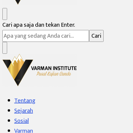
Varman Institute
Pusat Kajian Sunda
Mencari
Cari apa saja dan tekan Enter.
Sesuatu?
Varman Institute
Pusat Kajian Sunda
Tentang
Sejarah
Sosial
Varman