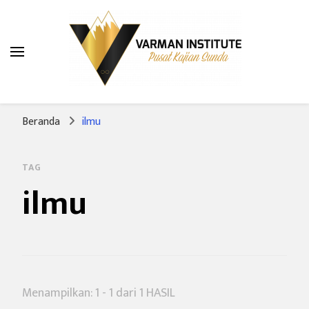
Varman Institute
Pusat Kajian Sunda
Beranda
ilmu
TAG
ilmu
Menampilkan: 1 - 1 dari 1 HASIL