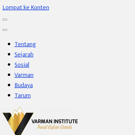
Lompat ke Konten
Tentang
Sejarah
Sosial
Varman
Budaya
Tarum