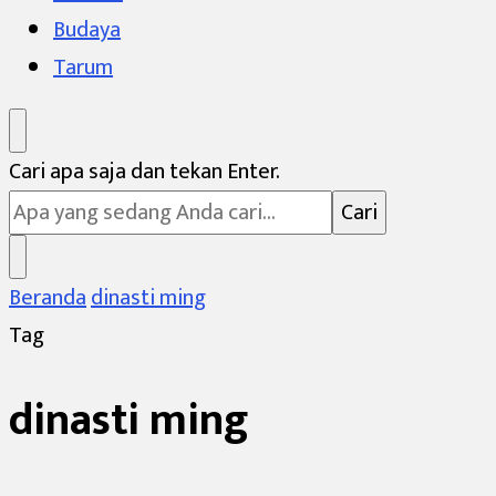
Budaya
Tarum
Mencari
Cari apa saja dan tekan Enter.
Sesuatu?
Beranda
dinasti ming
Tag
dinasti ming