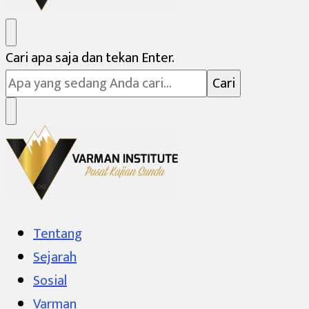
Varman Institute
Pusat Kajian Sunda
Mencari
Cari apa saja dan tekan Enter.
Sesuatu?
Varman Institute
Pusat Kajian Sunda
Tentang
Sejarah
Sosial
Varman