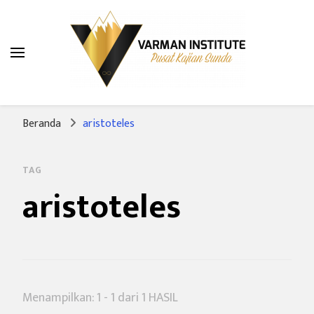
Varman Institute
Pusat Kajian Sunda
Beranda
aristoteles
TAG
aristoteles
Menampilkan: 1 - 1 dari 1 HASIL