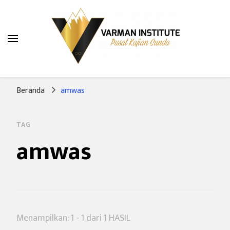
Varman Institute
Pusat Kajian Sunda
Beranda
amwas
TAG
amwas
Menampilkan: 1 - 1 dari 1 HASIL