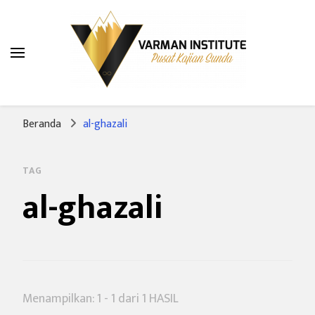
Varman Institute
Pusat Kajian Sunda
Beranda
al-ghazali
TAG
al-ghazali
Menampilkan: 1 - 1 dari 1 HASIL