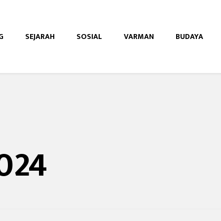
G
SEJARAH
SOSIAL
VARMAN
BUDAYA
e
024