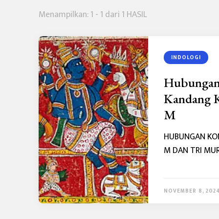
Menampilkan: 1 - 1 dari 1 HASIL
INDOLOGI
Hubungan 
Kandang K
M
HUBUNGAN KON
M DAN TRI MU
NOVEMBER 8, 202