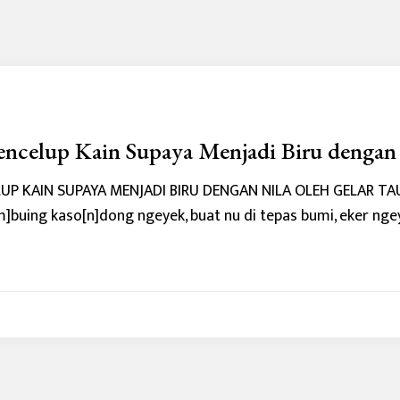
ncelup Kain Supaya Menjadi Biru dengan
LUP KAIN SUPAYA MENJADI BIRU DENGAN NILA OLEH GELAR
]buing kaso[n]dong ngeyek, buat nu di tepas bumi, eker nge