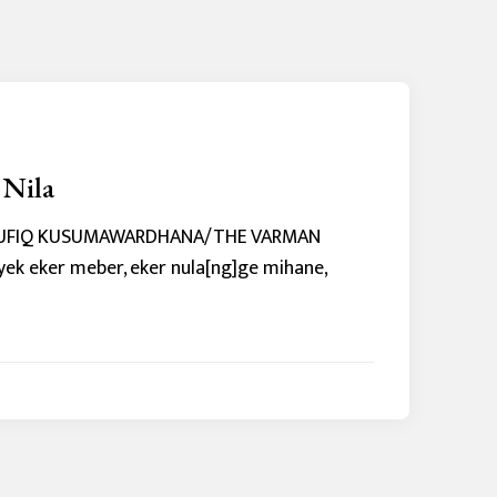
 Nila
 TAUFIQ KUSUMAWARDHANA/THE VARMAN
yek eker meber, eker nula[ng]ge mihane,