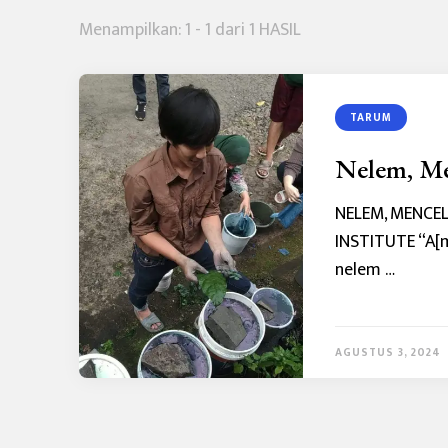
Menampilkan: 1 - 1 dari 1 HASIL
TARUM
Nelem, Me
NELEM, MENCE
INSTITUTE “A[m
nelem …
AGUSTUS 3, 2024