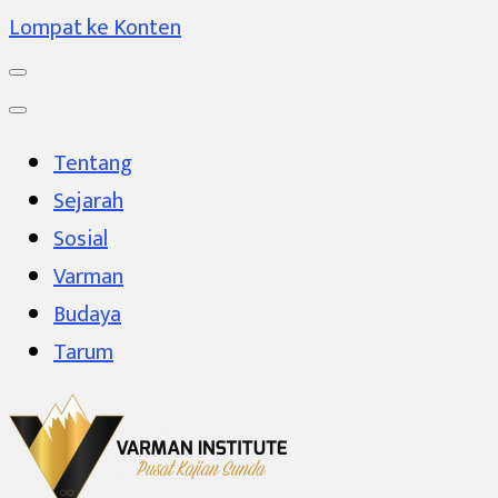
Lompat ke Konten
Tentang
Sejarah
Sosial
Varman
Budaya
Tarum