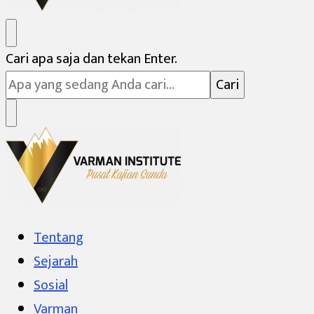
Varman Institute
Pusat Kajian Sunda
Mencari
Cari apa saja dan tekan Enter.
Sesuatu?
Varman Institute
Pusat Kajian Sunda
Tentang
Sejarah
Sosial
Varman