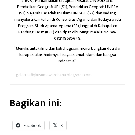
(YBVS). Pernah kuliah di Aqidah Filsafat UIN SGD (S1),
Pendidikan Geografi UPI (S1), Pendidikan Geografi UNIBBA
(S1), Sejarah Peradaban Islam UIN SGD (S2) dan sedang
menyelesaikan kuliah di Konsentrasi Agama dan Budaya pada
Program Studi Agama-Agama (S3), tinggal di Kabupaten
Bandung Barat (KBB) dan dpat dihubungi melalui No. WA.
082118635648.
“Menulis untuk ilmu dan kebahagiaan,
menerbangkan doa dan
harapan,
atas hadirnya kejayaan umat Islam dan bangsa
Indonesia”.
gelartaufiqkusumawardhana.blogspot.com
Bagikan ini:
Facebook
X