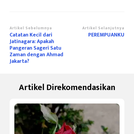
Navigasi
Artikel Sebelumnya
Artikel Selanjutnya
Catatan Kecil dari
PEREMPUANKU
Artikel
Jatinagara: Apakah
Pangeran Sageri Satu
Zaman dengan Ahmad
Jakarta?
Artikel Direkomendasikan