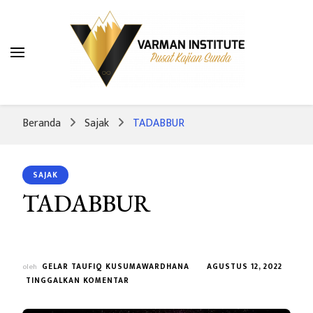
Varman Institute
Pusat Kajian Sunda
Beranda
Sajak
TADABBUR
SAJAK
TADABBUR
oleh
GELAR TAUFIQ KUSUMAWARDHANA
AGUSTUS 12, 2022
PADA
TINGGALKAN KOMENTAR
TADABBUR