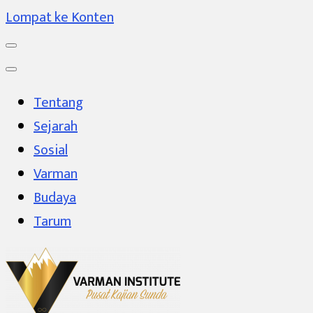
Lompat ke Konten
Tentang
Sejarah
Sosial
Varman
Budaya
Tarum