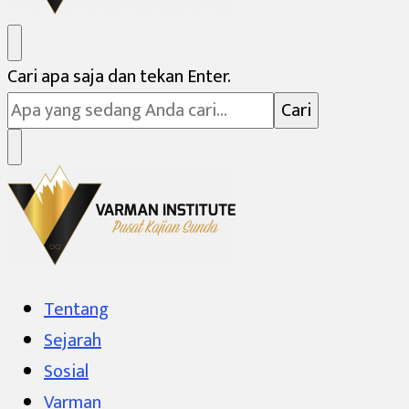
Varman Institute
Pusat Kajian Sunda
Mencari
Cari apa saja dan tekan Enter.
Sesuatu?
Varman Institute
Pusat Kajian Sunda
Tentang
Sejarah
Sosial
Varman