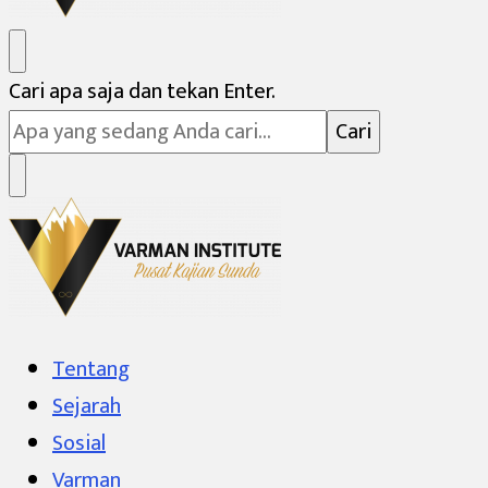
Varman Institute
Pusat Kajian Sunda
Mencari
Cari apa saja dan tekan Enter.
Sesuatu?
Varman Institute
Pusat Kajian Sunda
Tentang
Sejarah
Sosial
Varman