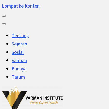
Lompat ke Konten
Tentang
Sejarah
Sosial
Varman
Budaya
Tarum