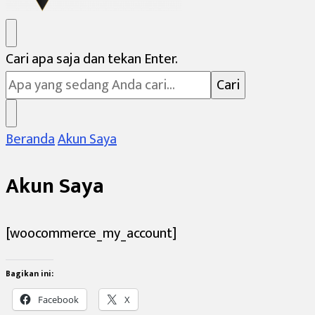
Varman Institute
Pusat Kajian Sunda
Mencari
Cari apa saja dan tekan Enter.
Sesuatu?
Beranda
Akun Saya
Akun Saya
[woocommerce_my_account]
Bagikan ini:
Facebook
X