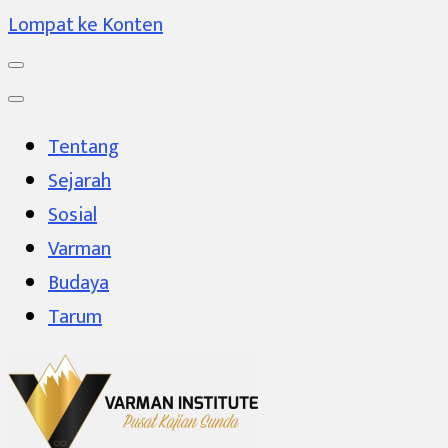
Lompat ke Konten
Tentang
Sejarah
Sosial
Varman
Budaya
Tarum