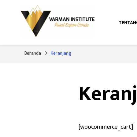
TENTAN
Pusat Kajian Sunda
Varman Institut
Beranda
Keranjang
Keran
[woocommerce_cart]