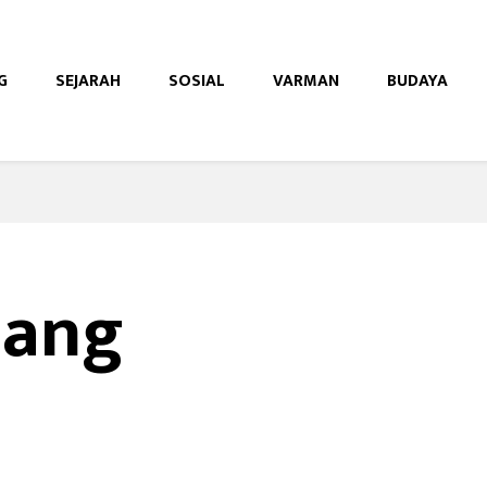
G
SEJARAH
SOSIAL
VARMAN
BUDAYA
e
jang