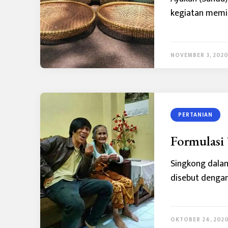
kegiatan memis
NOVEMBER 3, 202
PERTANIAN
Formulasi
Singkong dala
disebut dengan
OKTOBER 24, 202