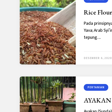
Rice Flour
Pada prinsipny
Yava; Arab Syi’
tepung. …
DESEMBER 6, 2020
PERTANIAN
AYAKAN
Ayakan (Sunda)