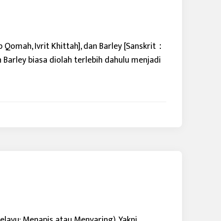
omah, Ivrit Khittah], dan Barley [Sanskrit：
 Barley biasa diolah terlebih dahulu menjadi
layu: Menapis atau Menyaring). Yakni