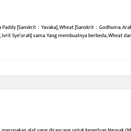
a Paddy [Sanskrit：Yavaka], Wheat [Sanskrit：Godhuma; Arab Q
ir, Ivrit Sye’orah] sama. Yang membuatnya berbeda, Wheat dan
, merupakan alat yang dirancang untuk keperluan Ngayak (Me